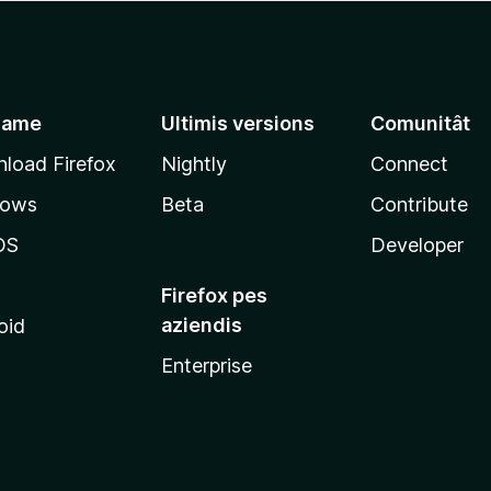
jame
Ultimis versions
Comunitât
load Firefox
Nightly
Connect
dows
Beta
Contribute
OS
Developer
Firefox pes
aziendis
oid
Enterprise
x