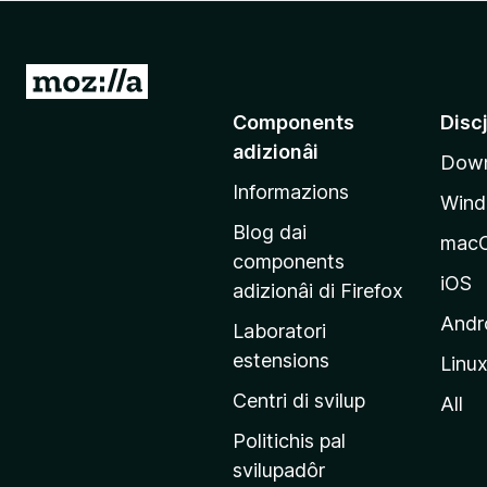
â
i
p
V
a
a
Components
Disc
r
a
F
adizionâi
Down
e
i
Informazions
p
r
Win
a
e
Blog dai
mac
f
g
components
o
j
iOS
adizionâi di Firefox
x
i
Andr
Laboratori
n
estensions
Linu
e
p
Centri di svilup
All
r
Politichis pal
i
svilupadôr