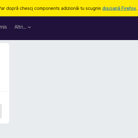
Par doprâ chescj components adizionâi tu scugnis
discjariâ Firefox
.
mis
Altri…