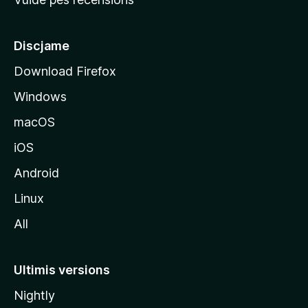
i
p
â
Discjame
l
Download Firefox
d
Windows
a
l
macOS
s
iOS
î
t
Android
M
Linux
o
All
z
i
l
Ultimis versions
l
Nightly
a