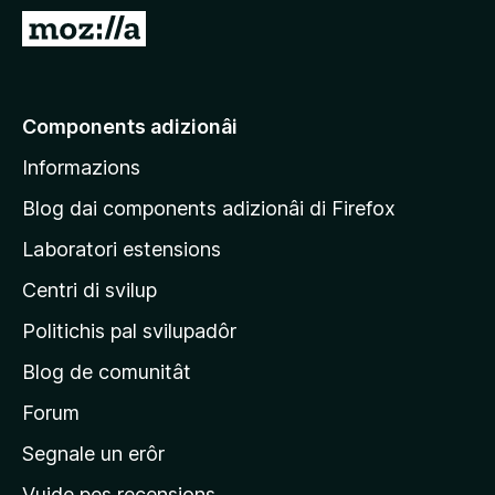
â
V
i
a
p
a
a
e
Components adizionâi
r
p
F
Informazions
a
i
g
r
Blog dai components adizionâi di Firefox
e
j
Laboratori estensions
f
i
o
Centri di svilup
n
x
e
Politichis pal svilupadôr
p
Blog de comunitât
r
i
Forum
n
Segnale un erôr
c
Vuide pes recensions