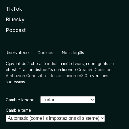
TikTok
Bluesky
Podcast
Riservatece
Cookies
Notis legâls
Gjavant dulà che al è
indict
in mût diviers, i contignûts su
chest sît a son distribuîts cun licence
Creative Commons
Atribuzion Condivît te stesse maniere v3.0
o versions
sucessivis.
Cambie lenghe
Cambie teme