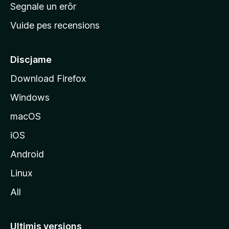
n
Segnale un erôr
c
Vuide pes recensions
i
p
â
Discjame
l
Download Firefox
d
Windows
a
l
macOS
s
iOS
î
t
Android
M
Linux
o
All
z
i
l
Ultimis versions