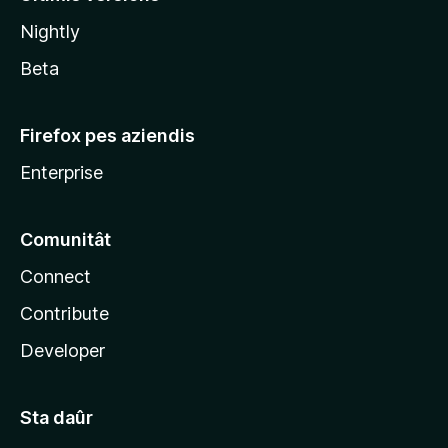
l
Nightly
a
Beta
Firefox pes aziendis
Enterprise
Comunitât
Connect
Contribute
Developer
Sta daûr