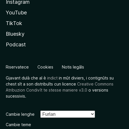
Instagram
YouTube
TikTok
Bluesky
Podcast
Riservatece
Cookies
Notis legâls
Gjavant dulà che al è
indict
in mût diviers, i contignûts su
chest sît a son distribuîts cun licence
Creative Commons
Atribuzion Condivît te stesse maniere v3.0
o versions
sucessivis.
Cambie lenghe
Cambie teme