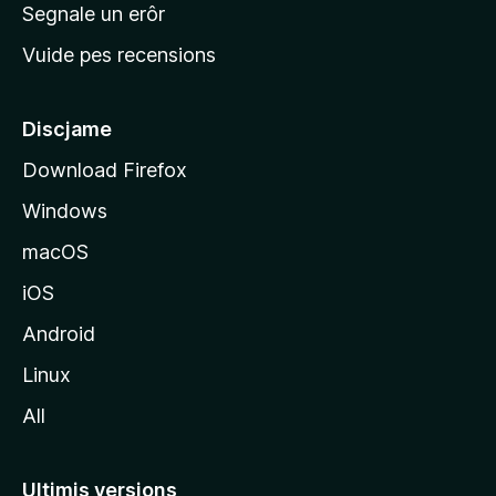
n
Segnale un erôr
c
Vuide pes recensions
i
p
â
Discjame
l
Download Firefox
d
Windows
a
l
macOS
s
iOS
î
t
Android
M
Linux
o
All
z
i
l
Ultimis versions