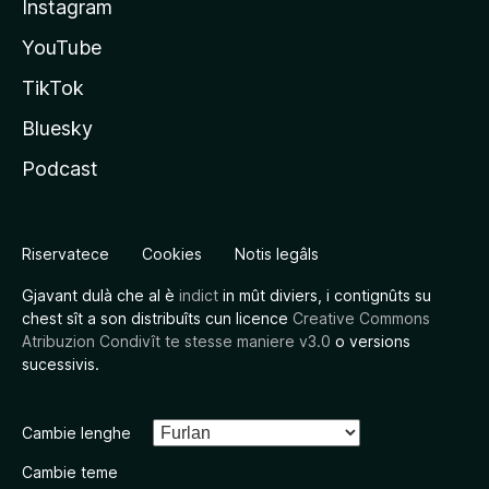
Instagram
YouTube
TikTok
Bluesky
Podcast
Riservatece
Cookies
Notis legâls
Gjavant dulà che al è
indict
in mût diviers, i contignûts su
chest sît a son distribuîts cun licence
Creative Commons
Atribuzion Condivît te stesse maniere v3.0
o versions
sucessivis.
Cambie lenghe
Cambie teme