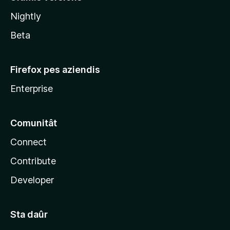
l
Nightly
a
Beta
Firefox pes aziendis
Enterprise
Comunitât
Connect
Contribute
Developer
Sta daûr