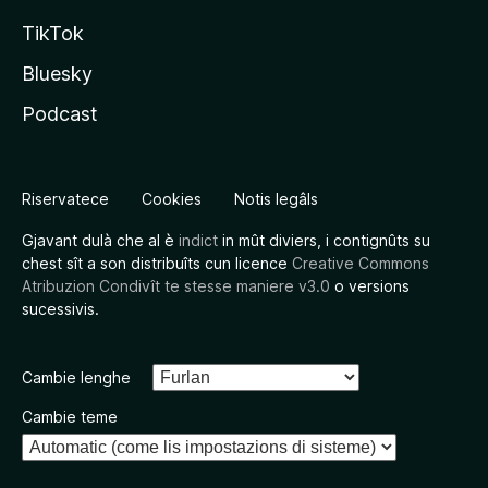
TikTok
Bluesky
Podcast
Riservatece
Cookies
Notis legâls
Gjavant dulà che al è
indict
in mût diviers, i contignûts su
chest sît a son distribuîts cun licence
Creative Commons
Atribuzion Condivît te stesse maniere v3.0
o versions
sucessivis.
Cambie lenghe
Cambie teme