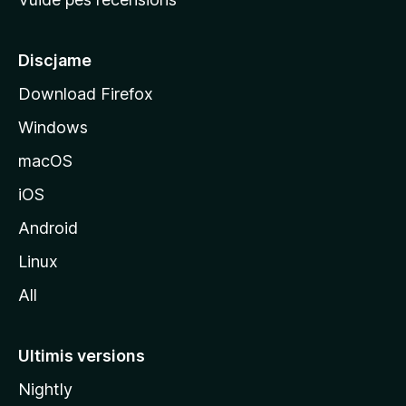
i
p
â
Discjame
l
Download Firefox
d
Windows
a
l
macOS
s
iOS
î
t
Android
M
Linux
o
All
z
i
l
Ultimis versions
l
Nightly
a