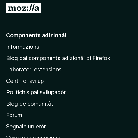
â
V
i
a
p
a
a
e
Components adizionâi
r
p
F
Informazions
a
i
g
r
Blog dai components adizionâi di Firefox
e
j
Laboratori estensions
f
i
o
Centri di svilup
n
x
e
Politichis pal svilupadôr
p
Blog de comunitât
r
i
Forum
n
Segnale un erôr
c
Vuide pes recensions