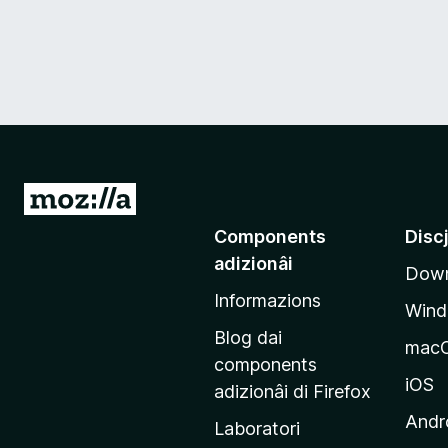
V
a
Components
Disc
a
adizionâi
Down
e
Informazions
p
Win
a
Blog dai
mac
g
components
j
iOS
adizionâi di Firefox
i
Andr
Laboratori
n