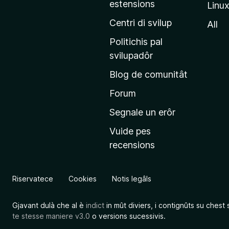
estensions
Linu
e
p
Centri di svilup
All
r
Politichis pal
i
svilupadôr
n
Blog de comunitât
c
i
Forum
p
Segnale un erôr
â
Vuide pes
l
recensions
d
a
l
Riservatece
Cookies
Notis legâls
s
î
Gjavant dulà che al è
indict
in mût diviers, i contignûts su chest 
t
te stesse maniere v3.0
o versions sucessivis.