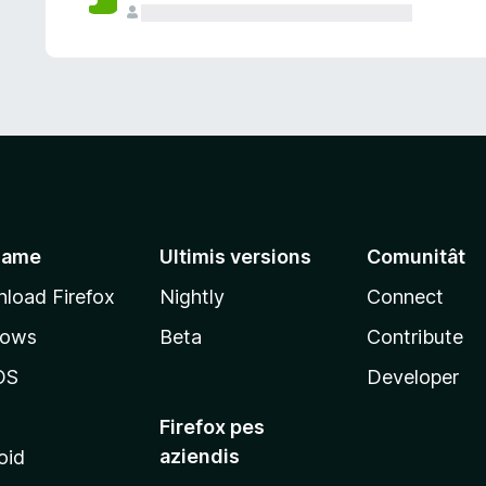
jame
Ultimis versions
Comunitât
load Firefox
Nightly
Connect
dows
Beta
Contribute
OS
Developer
Firefox pes
aziendis
oid