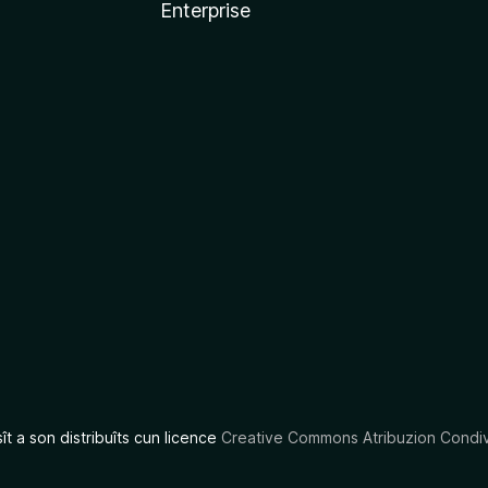
Enterprise
x
sît a son distribuîts cun licence
Creative Commons Atribuzion Condiv