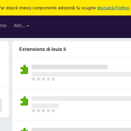
Par doprâ chescj components adizionâi tu scugnis
discjariâ Firefox
.
mis
Altri…
Estensions di louis li
N
o
s
o
n
a
N
n
o
c
s
j
o