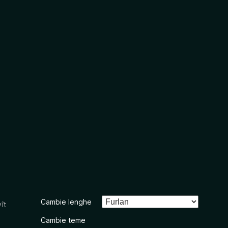
Cambie lenghe
ît
Cambie teme