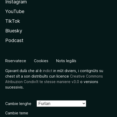
Instagram
YouTube
TikTok
Bluesky
Podcast
Riservatece
Cookies
Notis legâls
Gjavant dulà che al è
indict
in mût diviers, i contignûts su
chest sît a son distribuîts cun licence
Creative Commons
Atribuzion Condivît te stesse maniere v3.0
o versions
sucessivis.
Cambie lenghe
Cambie teme