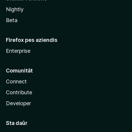
l
Nightly
a
Beta
Firefox pes aziendis
Enterprise
Comunitât
Connect
Contribute
Developer
Sta daûr