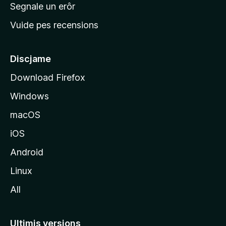
n
Segnale un erôr
c
Vuide pes recensions
i
p
â
Discjame
l
Download Firefox
d
Windows
a
l
macOS
s
iOS
î
t
Android
M
Linux
o
All
z
i
l
Ultimis versions