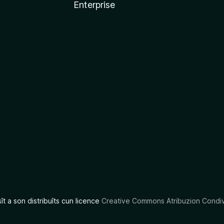
Enterprise
x
sît a son distribuîts cun licence
Creative Commons Atribuzion Condiv