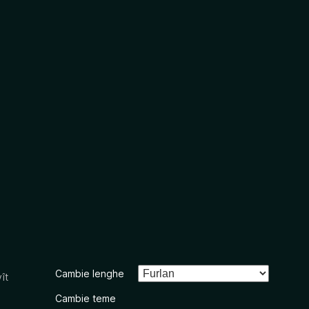
Cambie lenghe
ît
Cambie teme