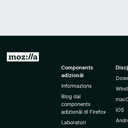
V
a
Components
Disc
a
adizionâi
Down
e
Informazions
p
Win
a
Blog dai
mac
g
components
j
iOS
adizionâi di Firefox
i
Andr
Laboratori
n