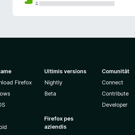
jame
Ultimis versions
Comunitât
load Firefox
Nightly
Connect
dows
Beta
Contribute
OS
Developer
Firefox pes
aziendis
oid