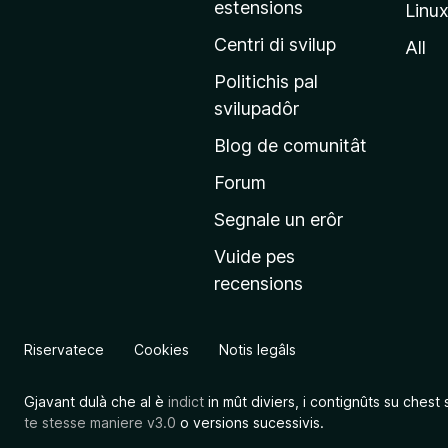
estensions
Linu
e
p
Centri di svilup
All
r
Politichis pal
i
svilupadôr
n
Blog de comunitât
c
i
Forum
p
Segnale un erôr
â
Vuide pes
l
recensions
d
a
l
Riservatece
Cookies
Notis legâls
s
î
Gjavant dulà che al è
indict
in mût diviers, i contignûts su chest 
t
te stesse maniere v3.0
o versions sucessivis.