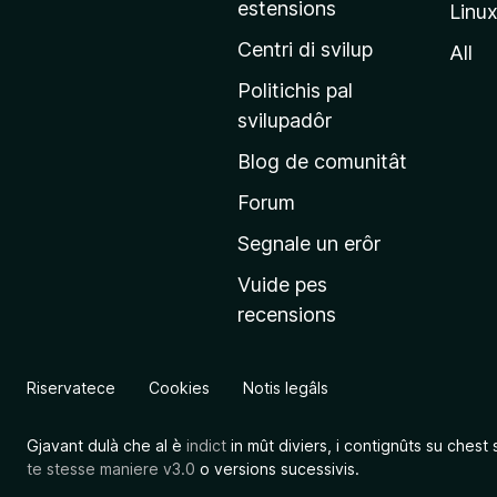
estensions
Linu
e
p
Centri di svilup
All
r
Politichis pal
i
svilupadôr
n
Blog de comunitât
c
i
Forum
p
Segnale un erôr
â
Vuide pes
l
recensions
d
a
l
Riservatece
Cookies
Notis legâls
s
î
Gjavant dulà che al è
indict
in mût diviers, i contignûts su chest 
t
te stesse maniere v3.0
o versions sucessivis.