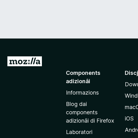
V
a
Components
Disc
a
adizionâi
Down
e
Informazions
p
Win
a
Blog dai
mac
g
components
j
iOS
adizionâi di Firefox
i
Andr
Laboratori
n