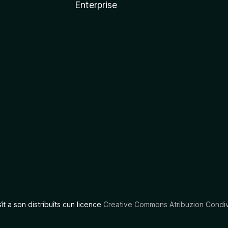
Enterprise
x
sît a son distribuîts cun licence
Creative Commons Atribuzion Condiv