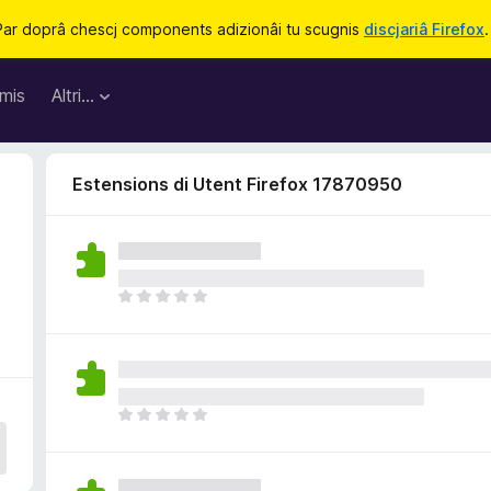
Par doprâ chescj components adizionâi tu scugnis
discjariâ Firefox
.
mis
Altri…
Estensions di Utent Firefox 17870950
N
o
s
o
n
a
N
n
o
c
s
j
o