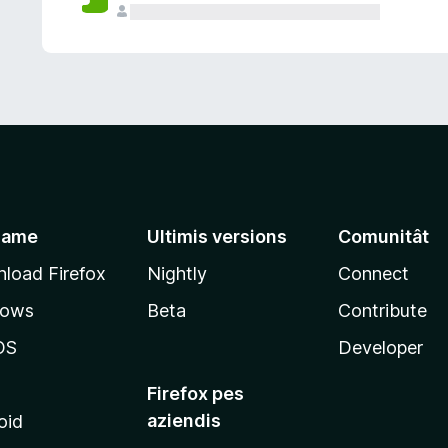
jame
Ultimis versions
Comunitât
load Firefox
Nightly
Connect
dows
Beta
Contribute
OS
Developer
Firefox pes
aziendis
oid