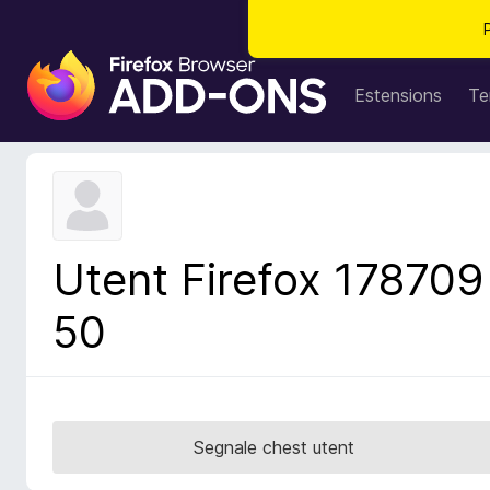
C
o
Estensions
Te
m
p
o
n
e
n
Utent Firefox 178709
t
s
50
a
d
i
z
i
Segnale chest utent
o
n