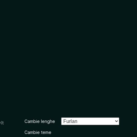
Cambie lenghe
ît
Cambie teme