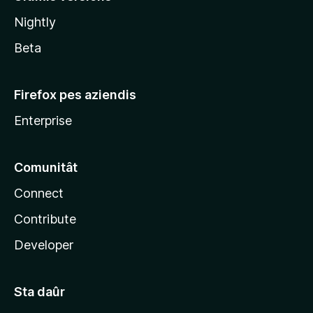
l
Nightly
a
Beta
Firefox pes aziendis
Enterprise
Comunitât
Connect
Contribute
Developer
Sta daûr