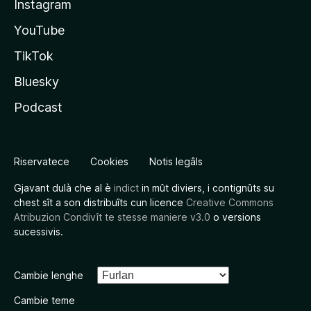
Instagram
YouTube
TikTok
Bluesky
Podcast
Riservatece
Cookies
Notis legâls
Gjavant dulà che al è
indict
in mût diviers, i contignûts su
chest sît a son distribuîts cun licence
Creative Commons
Atribuzion Condivît te stesse maniere v3.0
o versions
sucessivis.
Cambie lenghe
Cambie teme