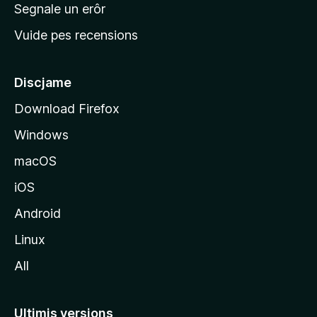
n
Segnale un erôr
c
Vuide pes recensions
i
p
â
Discjame
l
Download Firefox
d
Windows
a
l
macOS
s
iOS
î
t
Android
M
Linux
o
All
z
i
l
Ultimis versions