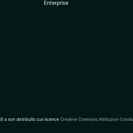
Enterprise
x
sît a son distribuîts cun licence
Creative Commons Atribuzion Condiv