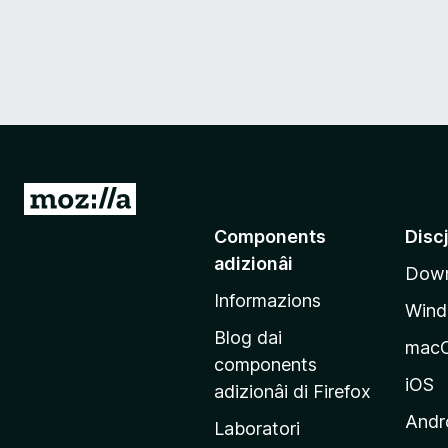
V
a
Components
Disc
a
adizionâi
Down
e
Informazions
p
Win
a
Blog dai
mac
g
components
j
iOS
adizionâi di Firefox
i
Andr
Laboratori
n