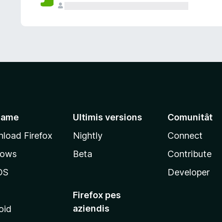
jame
Ultimis versions
Comunitât
load Firefox
Nightly
Connect
dows
Beta
Contribute
OS
Developer
Firefox pes
aziendis
oid