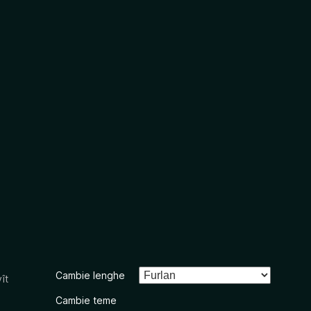
Cambie lenghe
ît
Cambie teme