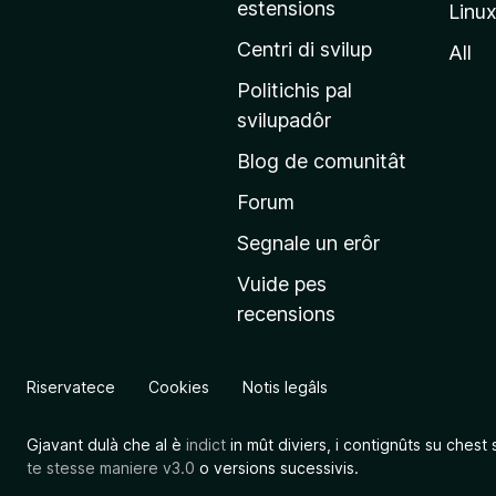
estensions
Linu
e
p
Centri di svilup
All
r
Politichis pal
i
svilupadôr
n
Blog de comunitât
c
i
Forum
p
Segnale un erôr
â
Vuide pes
l
recensions
d
a
l
Riservatece
Cookies
Notis legâls
s
î
Gjavant dulà che al è
indict
in mût diviers, i contignûts su chest 
t
te stesse maniere v3.0
o versions sucessivis.