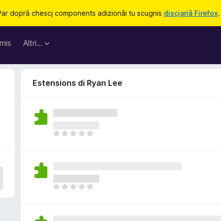
Par doprâ chescj components adizionâi tu scugnis
discjariâ Firefox
.
mis
Altri…
Estensions di Ryan Lee
N
o
s
o
n
a
N
n
o
c
s
j
o