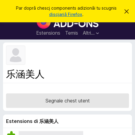
C
Jentre
Par doprâ chescj components adizionâi tu scugnis
S
î
discjariâ Firefox
.
i
C
r
e
o
r
e
m
Estensions
Temis
Altri…
c
p
h
e
o
s
n
t
a
e
v
n
î
乐涵美人
s
t
s
a
d
Segnale chest utent
i
z
i
Estensions di 乐涵美人
o
n