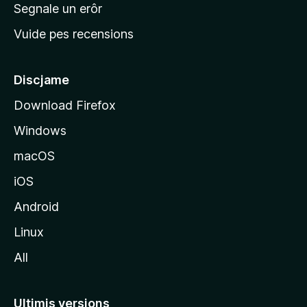
n
Segnale un erôr
c
Vuide pes recensions
i
p
â
Discjame
l
Download Firefox
d
Windows
a
l
macOS
s
iOS
î
t
Android
M
Linux
o
All
z
i
l
Ultimis versions