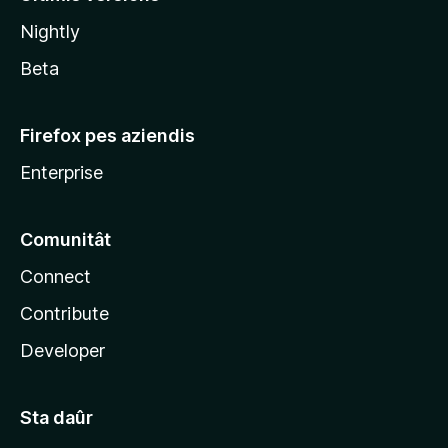
l
Nightly
a
Beta
Firefox pes aziendis
Enterprise
Comunitât
Connect
Contribute
Developer
Sta daûr