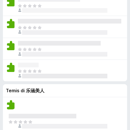
a
m
o
n
l
c
N
z
ò
n
s
u
j
o
i
v
a
t
e
s
o
a
n
a
m
o
n
l
c
N
z
ò
n
s
u
j
o
i
v
a
t
e
s
o
a
n
a
m
o
n
l
c
N
z
ò
n
s
u
j
o
i
v
a
t
e
s
o
a
n
a
m
o
n
l
c
N
z
ò
n
s
u
j
o
i
v
a
t
e
s
o
a
n
a
m
Temis di 乐涵美人
o
n
l
c
z
ò
n
s
u
j
i
v
a
t
e
o
a
n
a
m
n
l
c
z
ò
s
u
j
i
N
v
t
e
o
o
a