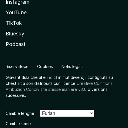
Instagram
YouTube
TikTok
Bluesky
Podcast
Riservatece
Cookies
Notis legâls
Gjavant dulà che al è
indict
in mût diviers, i contignûts su
chest sît a son distribuîts cun licence
Creative Commons
Atribuzion Condivît te stesse maniere v3.0
o versions
sucessivis.
Cambie lenghe
Cambie teme