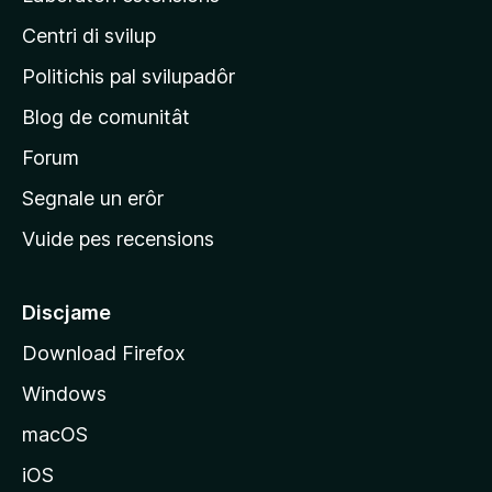
s
i
a
Centri di svilup
n
z
i
e
Politichis pal svilupadôr
o
p
n
Blog de comunitât
r
s
i
Forum
n
Segnale un erôr
c
Vuide pes recensions
i
p
â
Discjame
l
Download Firefox
d
Windows
a
l
macOS
s
iOS
î