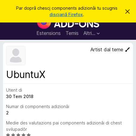
C
Jentre
Par doprâ chescj components adizionâi tu scugnis
S
î
discjariâ Firefox
.
i
C
r
e
o
r
e
m
Estensions
Temis
Altri…
c
p
h
e
o
Artist dal teme
s
n
t
a
e
v
n
î
UbuntuX
s
t
s
Utent di
a
30 Tem 2018
d
i
Numar di components adizionâi
z
2
i
Medie des valutazions pai components adizionâi di chest
o
svilupadôr
n
V