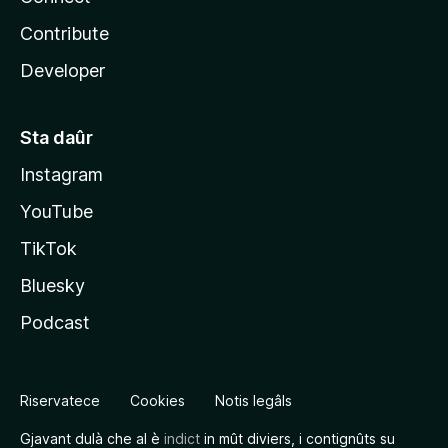
Contribute
Developer
Sta daûr
Instagram
YouTube
TikTok
Bluesky
Podcast
Riservatece
Cookies
Notis legâls
Gjavant dulà che al è
indict
in mût diviers, i contignûts su