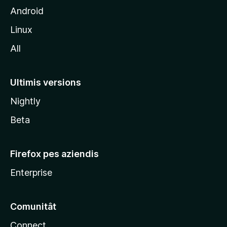
t
Android
M
Linux
o
All
z
i
l
Ultimis versions
l
Nightly
a
Beta
Firefox pes aziendis
Enterprise
Comunitât
Connect