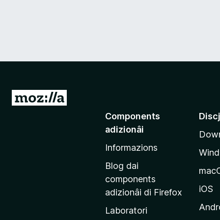
V
a
Components
Disc
a
adizionâi
Down
e
Informazions
p
Win
a
Blog dai
mac
g
components
j
iOS
adizionâi di Firefox
i
Andr
Laboratori
n