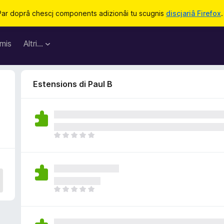
Par doprâ chescj components adizionâi tu scugnis
discjariâ Firefox
.
mis
Altri…
Estensions di Paul B
N
o
s
o
n
a
N
n
o
c
s
j
o