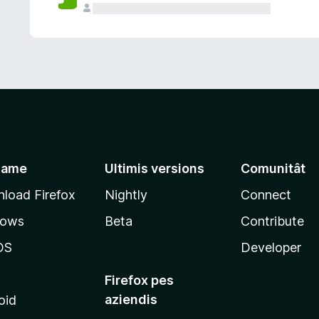
jame
Ultimis versions
Comunitât
load Firefox
Nightly
Connect
dows
Beta
Contribute
OS
Developer
Firefox pes
aziendis
oid