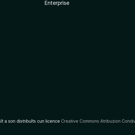
Enterprise
x
sît a son distribuîts cun licence
Creative Commons Atribuzion Condiv