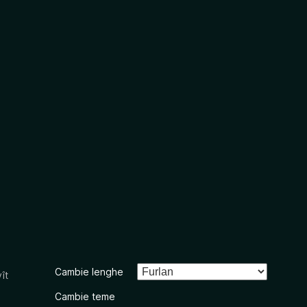
Cambie lenghe
ît
Cambie teme