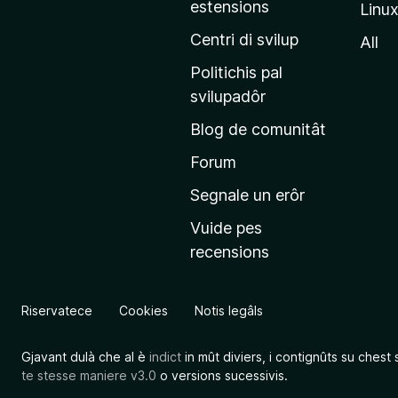
estensions
Linu
e
p
Centri di svilup
All
r
Politichis pal
i
svilupadôr
n
Blog de comunitât
c
i
Forum
p
Segnale un erôr
â
Vuide pes
l
recensions
d
a
l
Riservatece
Cookies
Notis legâls
s
î
Gjavant dulà che al è
indict
in mût diviers, i contignûts su chest 
t
te stesse maniere v3.0
o versions sucessivis.