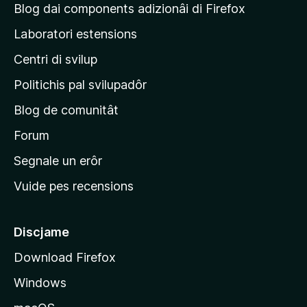
g
l
Blog dai components adizionâi di Firefox
o
u
j
n
Laboratori estensions
t
s
i
a
Centri di svilup
n
z
i
e
Politichis pal svilupadôr
o
p
n
Blog de comunitât
r
s
i
Forum
n
Segnale un erôr
c
Vuide pes recensions
i
p
â
Discjame
l
Download Firefox
d
Windows
a
l