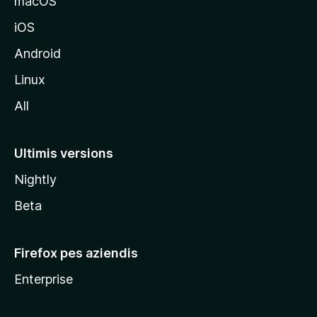
macOS
s
iOS
î
t
Android
M
Linux
o
All
z
i
l
Ultimis versions
l
Nightly
a
Beta
Firefox pes aziendis
Enterprise