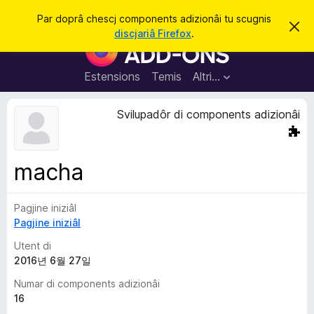
C
Jentre
Par doprâ chescj components adizionâi tu scugnis
S
î
discjariâ Firefox
.
i
C
r
e
o
r
e
m
Estensions
Temis
Altri…
c
p
h
e
o
Svilupadôr di components adizionâi
s
n
t
a
e
v
n
î
macha
s
t
s
Pagjine iniziâl
a
Pagjine iniziâl
d
i
Utent di
z
2016년 6월 27일
i
Numar di components adizionâi
o
16
n