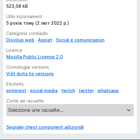
523,08 kB
Ultin inzornament
5 років тому (2 лют 2022 р.)
Categoriis coreladis
Disvilup web
Aspiet
Social e comunicazion
Licence
Mozilla Public License 2.0
Cronologjie versions
Viôt dutis lis versions
Etichetis
pinterest
social media
twitch
twitter
whatsapp
Zonte ae racuelte
Segnale chest component adizionâl