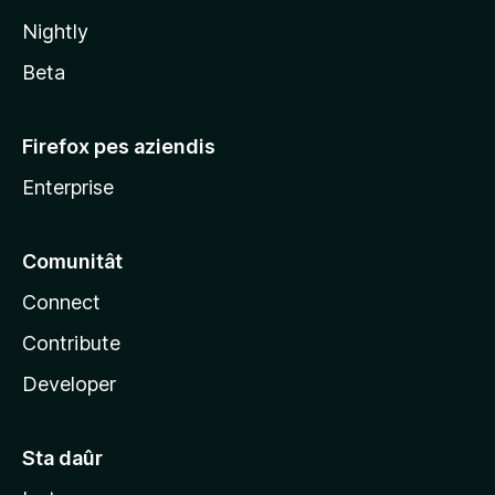
l
Nightly
a
Beta
Firefox pes aziendis
Enterprise
Comunitât
Connect
Contribute
Developer
Sta daûr