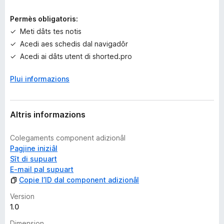
a
l
Permès obligatoris:
u
Meti dâts tes notis
t
Acedi aes schedis dal navigadôr
a
z
Acedi ai dâts utent di shorted.pro
i
o
Plui informazions
n
s
Altris informazions
Colegaments component adizionâl
Pagjine iniziâl
Sît di supuart
E-mail pal supuart
Copie l’ID dal component adizionâl
Version
1.0
Dimension