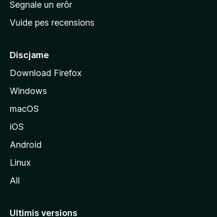
Segnale un erôr
c
Vuide pes recensions
i
p
â
Discjame
l
Download Firefox
d
Windows
a
l
macOS
s
iOS
î
t
Android
M
Linux
o
All
z
i
l
Ultimis versions