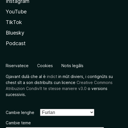
Instagram
YouTube
TikTok
Bluesky
Podcast
Riservatece
Cookies
Notis legâls
Gjavant dulà che al è
indict
in mût diviers, i contignûts su
chest sît a son distribuîts cun licence
Creative Commons
Atribuzion Condivît te stesse maniere v3.0
o versions
sucessivis.
Cambie lenghe
Cambie teme