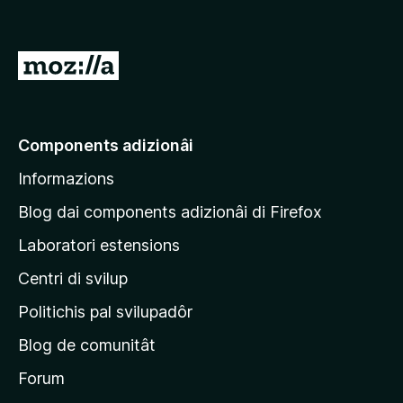
V
a
a
e
Components adizionâi
p
Informazions
a
g
Blog dai components adizionâi di Firefox
j
Laboratori estensions
i
Centri di svilup
n
e
Politichis pal svilupadôr
p
Blog de comunitât
r
i
Forum
n