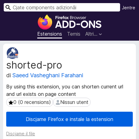
C
Jentre
î
C
r
o
m
Estensions
Temis
Altri…
p
o
M
n
e
shorted-pro
t
e
a
n
di
Saeed Vasheghani Farahani
d
t
â
s
By using this extension, you can shorten current url
t
a
and url exists on page content
s
d
d
0 (0 recensions)
Nissun utent
0 (0 recensions)
Nissun utent
i
e
e
z
Discjame Firefox e instale la estension
s
i
t
o
Discjame il file
e
n