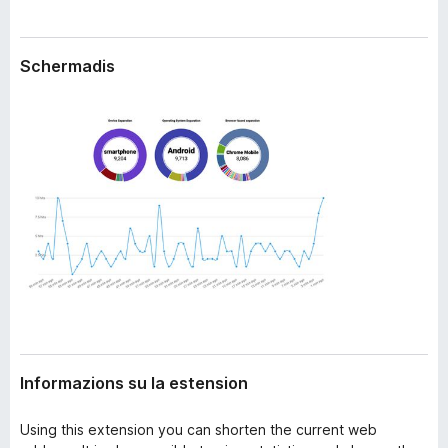
n
â
s
i
i
Schermadis
p
o
n
a
r
F
i
r
e
f
o
x
Informazions su la estension
Using this extension you can shorten the current web