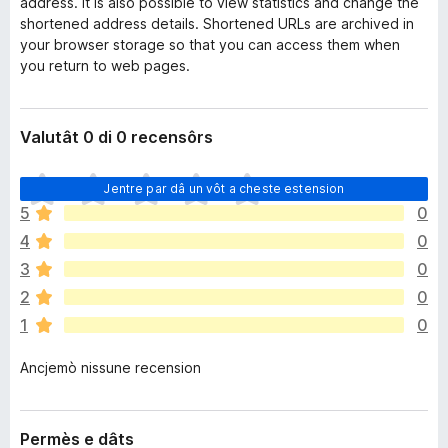
address. It is also possible to view statistics and change the
shortened address details. Shortened URLs are archived in
your browser storage so that you can access them when
you return to web pages.
Valutât 0 di 0 recensôrs
N
Jentre par dâ un vôt a cheste estension
o
5
0
s
4
0
o
n
3
0
a
2
0
n
1
0
c
j
Ancjemò nissune recension
e
m
ò
v
Permès e dâts