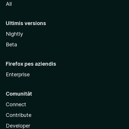
All
z
i
l
Ultimis versions
l
Nightly
a
Beta
Firefox pes aziendis
Enterprise
Comunitât
Connect
Contribute
Developer