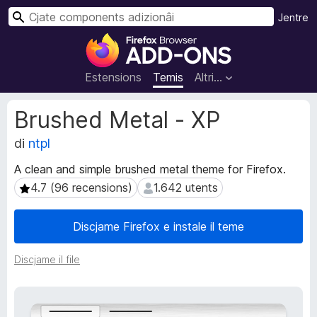
C
Jentre
î
C
r
o
m
Estensions
Temis
Altri…
p
o
M
Brushed Metal - XP
n
e
t
di
ntpl
e
a
n
A clean and simple brushed metal theme for Firefox.
d
t
â
4.7 (96 recensions)
1.642 utents
4.7 (96 recensions)
1.642 utents
s
t
a
s
Discjame Firefox e instale il teme
d
d
i
e
Discjame il file
e
z
s
i
t
o
e
n