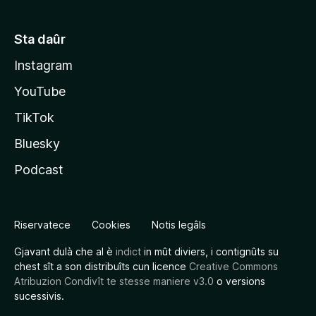
Sta daûr
Instagram
YouTube
TikTok
Bluesky
Podcast
Riservatece
Cookies
Notis legâls
Gjavant dulà che al è
indict
in mût diviers, i contignûts su
chest sît a son distribuîts cun licence
Creative Commons
Atribuzion Condivît te stesse maniere v3.0
o versions
sucessivis.