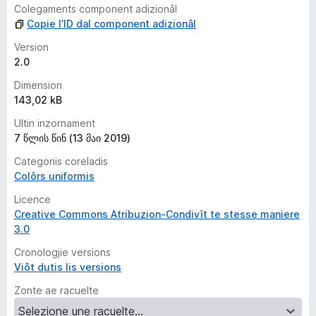
l
Colegaments component adizionâl
u
Copie l’ID dal component adizionâl
t
a
Version
z
2.0
i
Dimension
o
143,02 kB
n
s
Ultin inzornament
7 წლის წინ (13 მაი 2019)
Categoriis coreladis
Colôrs uniformis
Licence
Creative Commons Atribuzion-Condivît te stesse maniere
3.0
Cronologjie versions
Viôt dutis lis versions
Zonte ae racuelte