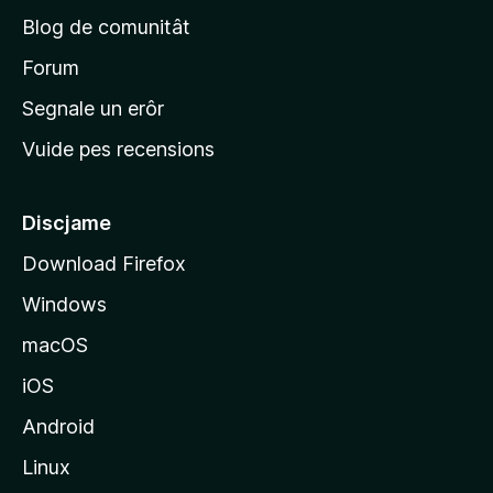
p
Blog de comunitât
r
i
Forum
n
Segnale un erôr
c
Vuide pes recensions
i
p
â
Discjame
l
Download Firefox
d
Windows
a
l
macOS
s
iOS
î
t
Android
M
Linux
o