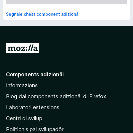
Segnale chest component adizionâl
V
a
a
e
Components adizionâi
p
Informazions
a
g
Blog dai components adizionâi di Firefox
j
Laboratori estensions
i
Centri di svilup
n
e
Politichis pal svilupadôr