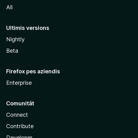
o
All
z
i
l
Ultimis versions
l
Nightly
a
Beta
Firefox pes aziendis
Enterprise
Comunitât
Connect
Contribute
Developer