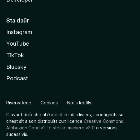
Sta daûr
Instagram
YouTube
TikTok
Bluesky
Podcast
Riservatece
Cookies
Notis legâls
Gjavant dulà che al è
indict
in mût diviers, i contignûts su
chest sît a son distribuîts cun licence
Creative Commons
Atribuzion Condivît te stesse maniere v3.0
o versions
sucessivis.