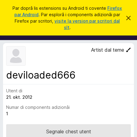
C
Jentre
Par doprâ lis estensions su Android ti covente
Firefox
î
par Android
. Par esplorâ i components adizionâi par
C
S
r
Firefox par scritori,
visite la version par scritori dal
i
o
sît
.
e
m
r
e
p
c
o
h
Artist dal teme
e
n
s
e
t
a
n
v
deviloaded666
t
î
s
s
Utent di
a
21. okt. 2012
d
i
Numar di components adizionâi
z
1
i
o
Segnale chest utent
n