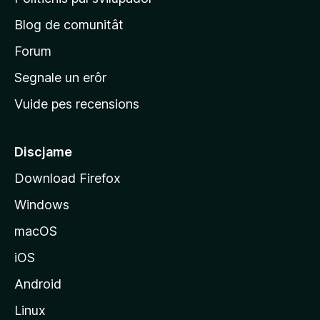
o
p
n
Blog de comunitât
r
s
i
Forum
n
Segnale un erôr
c
Vuide pes recensions
i
p
â
Discjame
l
Download Firefox
d
Windows
a
l
macOS
s
iOS
î
t
Android
M
Linux