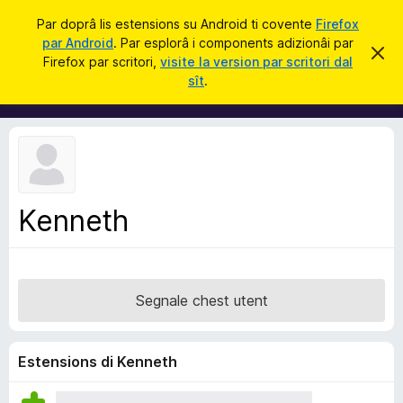
C
Jentre
Par doprâ lis estensions su Android ti covente
Firefox
î
par Android
. Par esplorâ i components adizionâi par
C
S
r
Firefox par scritori,
visite la version par scritori dal
i
o
sît
.
e
m
r
e
p
c
o
h
e
n
s
e
t
a
n
v
Kenneth
t
î
s
s
a
d
Segnale chest utent
i
z
i
Estensions di Kenneth
o
n