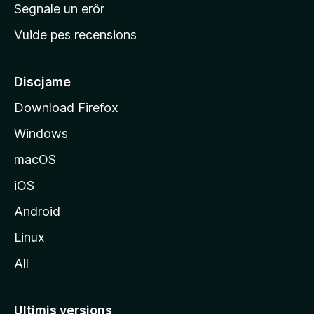
n
Segnale un erôr
c
Vuide pes recensions
i
p
â
Discjame
l
Download Firefox
d
Windows
a
l
macOS
s
iOS
î
t
Android
M
Linux
o
All
z
i
l
Ultimis versions