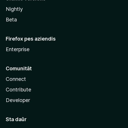
l
Nightly
a
Beta
Firefox pes aziendis
Enterprise
Comunitât
Connect
Contribute
Developer
Sta daûr