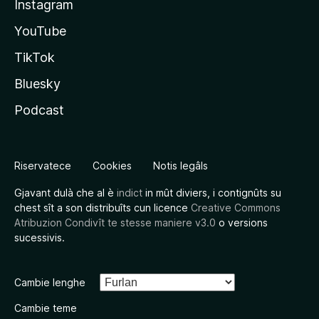
Instagram
YouTube
TikTok
Bluesky
Podcast
Riservatece
Cookies
Notis legâls
Gjavant dulà che al è
indict
in mût diviers, i contignûts su
chest sît a son distribuîts cun licence
Creative Commons
Atribuzion Condivît te stesse maniere v3.0
o versions
sucessivis.
Cambie lenghe
Cambie teme