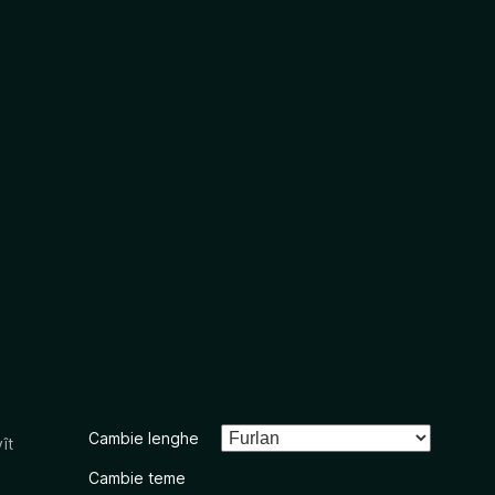
Cambie lenghe
ît
Cambie teme