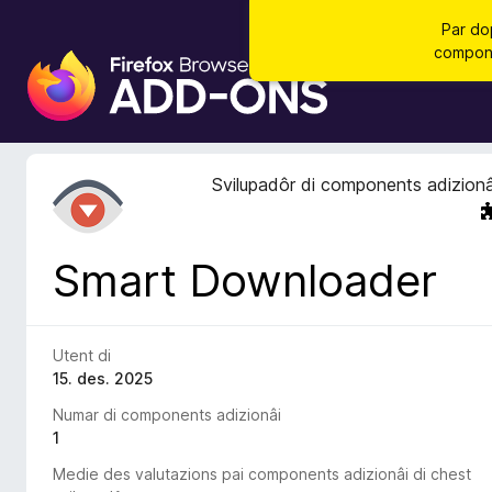
Par do
compone
C
o
m
p
o
Svilupadôr di components adizionâ
n
e
n
Smart Downloader
t
s
a
d
Utent di
i
15. des. 2025
z
Numar di components adizionâi
i
1
o
Medie des valutazions pai components adizionâi di chest
n