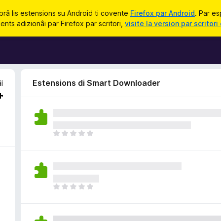
prâ lis estensions su Android ti covente
Firefox par Android
. Par es
nts adizionâi par Firefox par scritori,
visite la version par scritori 
i
Estensions di Smart Downloader
N
o
s
o
n
a
N
n
o
c
s
j
o