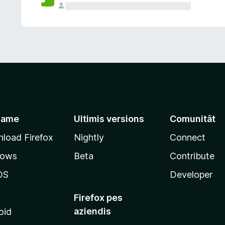
jame
Ultimis versions
Comunitât
load Firefox
Nightly
Connect
dows
Beta
Contribute
OS
Developer
Firefox pes
aziendis
oid