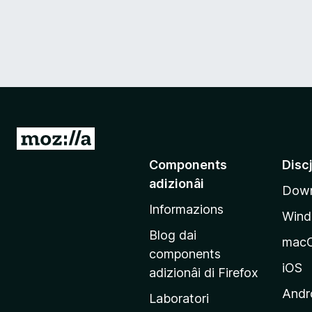
V
a
Components
Disc
a
adizionâi
Down
e
Informazions
p
Win
a
Blog dai
mac
g
components
j
iOS
adizionâi di Firefox
i
Andr
Laboratori
n