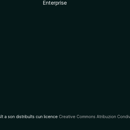
Enterprise
x
sît a son distribuîts cun licence
Creative Commons Atribuzion Condiv