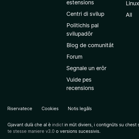
estensions
Linu
e
p
Centri di svilup
All
r
Politichis pal
i
svilupadôr
n
Blog de comunitât
c
i
Forum
p
Segnale un erôr
â
Vuide pes
l
recensions
d
a
l
Riservatece
Cookies
Notis legâls
s
î
Gjavant dulà che al è
indict
in mût diviers, i contignûts su chest 
t
te stesse maniere v3.0
o versions sucessivis.