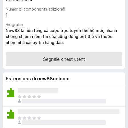
â
Numar di components adizionâi
i
1
p
Biografie
a
New88 là nền tảng cá cược trực tuyến thế hệ mới, nhanh
r
chóng chiếm niềm tin của cộng đồng bet thủ và thuộc
F
nhóm nhà cái uy tín hàng đầu.
i
r
Segnale chest utent
e
f
o
Estensions di new88onlcom
x
N
o
s
o
N
n
o
a