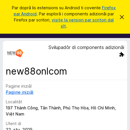
C
Jentre
Par doprâ lis estensions su Android ti covente
Firefox
î
par Android
. Par esplorâ i components adizionâi par
C
S
r
Firefox par scritori,
visite la version par scritori dal
i
o
sît
.
e
m
r
e
p
c
o
h
Svilupadôr di components adizionâi
e
n
s
e
t
a
n
v
new88onlcom
t
î
s
s
Pagjine iniziâl
a
Pagjine iniziâl
d
i
Localitât
z
197 Thành Công, Tân Thành, Phú Thọ Hòa, Hồ Chí Minh,
Việt Nam
i
o
Utent di
n
22. stu. 2025