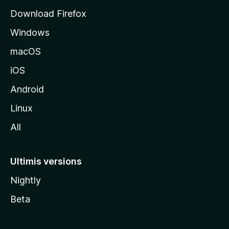
l
Download Firefox
d
Windows
a
l
macOS
s
iOS
î
t
Android
M
Linux
o
All
z
i
l
Ultimis versions
l
Nightly
a
Beta