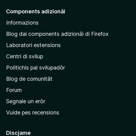
e
u
n
m
e
t
Components adizionâi
s
ò
p
a
v
Informazions
z
a
a
i
g
l
Blog dai components adizionâi di Firefox
o
u
j
n
Laboratori estensions
t
s
i
a
Centri di svilup
n
z
i
e
Politichis pal svilupadôr
o
p
n
Blog de comunitât
r
s
i
Forum
n
Segnale un erôr
c
Vuide pes recensions
i
p
â
Discjame