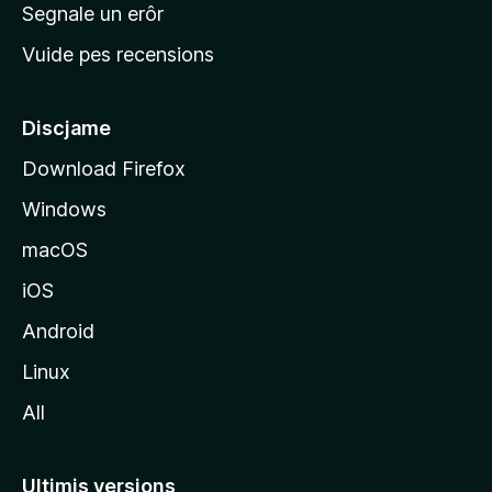
n
Segnale un erôr
c
Vuide pes recensions
i
p
â
Discjame
l
Download Firefox
d
Windows
a
l
macOS
s
iOS
î
t
Android
M
Linux
o
All
z
i
l
Ultimis versions