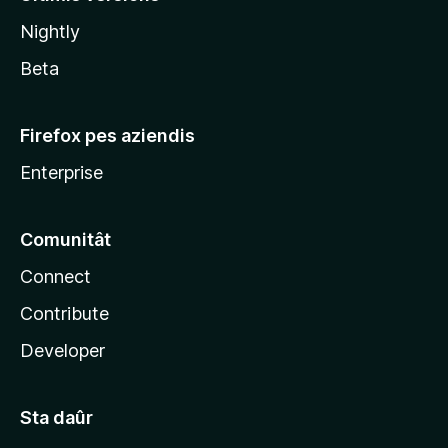
l
Nightly
a
Beta
Firefox pes aziendis
Enterprise
Comunitât
Connect
Contribute
Developer
Sta daûr