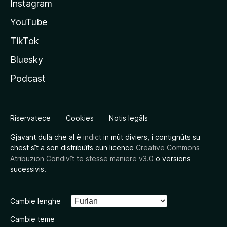
Instagram
YouTube
TikTok
Bluesky
Podcast
Riservatece
Cookies
Notis legâls
Gjavant dulà che al è
indict
in mût diviers, i contignûts su
chest sît a son distribuîts cun licence
Creative Commons
Atribuzion Condivît te stesse maniere v3.0
o versions
sucessivis.
Cambie lenghe
Cambie teme