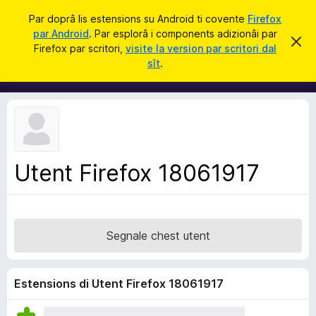
C
Jentre
Par doprâ lis estensions su Android ti covente
Firefox
î
par Android
. Par esplorâ i components adizionâi par
C
S
r
Firefox par scritori,
visite la version par scritori dal
i
o
sît
.
e
m
r
e
p
c
o
h
e
n
s
e
t
a
n
v
Utent Firefox 18061917
t
î
s
s
a
d
Segnale chest utent
i
z
i
Estensions di Utent Firefox 18061917
o
n