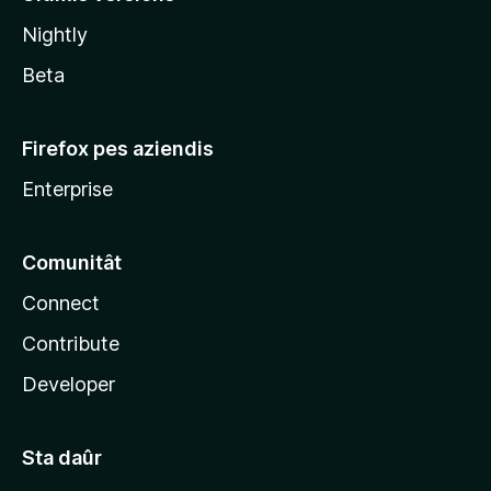
l
Nightly
a
Beta
Firefox pes aziendis
Enterprise
Comunitât
Connect
Contribute
Developer
Sta daûr