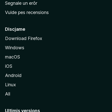
n
Segnale un erôr
c
Vuide pes recensions
i
p
â
Discjame
l
Download Firefox
d
Windows
a
l
macOS
s
iOS
î
t
Android
M
Linux
o
All
z
i
l
Ultimis versions