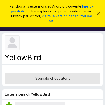
C
Jentre
Par doprâ lis estensions su Android ti covente
Firefox
î
par Android
. Par esplorâ i components adizionâi par
C
S
r
Firefox par scritori,
visite la version par scritori dal
i
o
sît
.
e
m
r
e
p
c
o
h
e
n
s
e
t
a
n
v
YellowBird
t
î
s
s
a
d
Segnale chest utent
i
z
i
Estensions di YellowBird
o
n