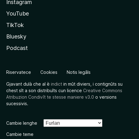
Instagram
YouTube
TikTok
Bluesky
Podcast
Riservatece
Cookies
Notis legâls
Gjavant dulà che al è
indict
in mût diviers, i contignûts su
chest sît a son distribuîts cun licence
Creative Commons
Atribuzion Condivît te stesse maniere v3.0
o versions
sucessivis.
Cambie lenghe
Cambie teme