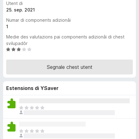
Utent di
â
25. sep. 2021
i
Numar di components adizionâi
p
1
a
r
Medie des valutazions pai components adizionâi di chest
F
svilupadôr
V
i
a
r
l
e
Segnale chest utent
u
f
t
o
a
x
Estensions di YSaver
d
e
3
s
N
u
o
5
s
o
N
n
o