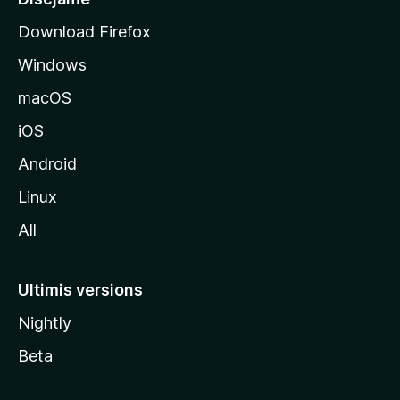
l
Download Firefox
d
Windows
a
l
macOS
s
iOS
î
t
Android
M
Linux
o
All
z
i
l
Ultimis versions
l
Nightly
a
Beta