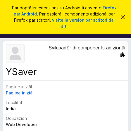
C
Jentre
Par doprâ lis estensions su Android ti covente
Firefox
î
par Android
. Par esplorâ i components adizionâi par
C
S
r
Firefox par scritori,
visite la version par scritori dal
i
o
sît
.
e
m
r
e
p
c
o
h
Svilupadôr di components adizionâi
e
n
s
e
t
a
n
v
YSaver
t
î
s
s
Pagjine iniziâl
a
Pagjine iniziâl
d
i
Localitât
z
India
i
Ocupazion
o
Web Developer
n