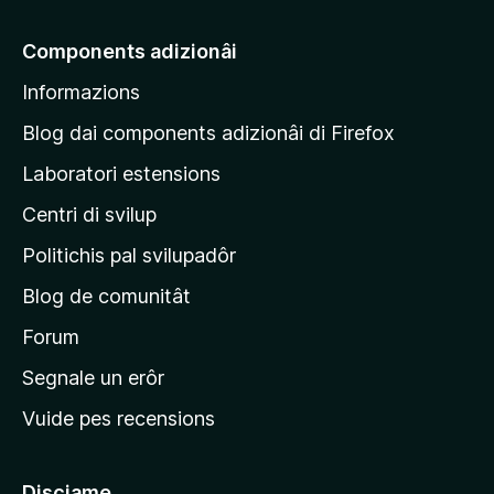
o
a
e
u
n
m
e
t
Components adizionâi
s
ò
p
a
v
Informazions
z
a
a
i
g
l
Blog dai components adizionâi di Firefox
o
u
j
n
Laboratori estensions
t
s
i
a
Centri di svilup
n
z
i
e
Politichis pal svilupadôr
o
p
n
Blog de comunitât
r
s
i
Forum
n
Segnale un erôr
c
Vuide pes recensions
i
p
â
Discjame