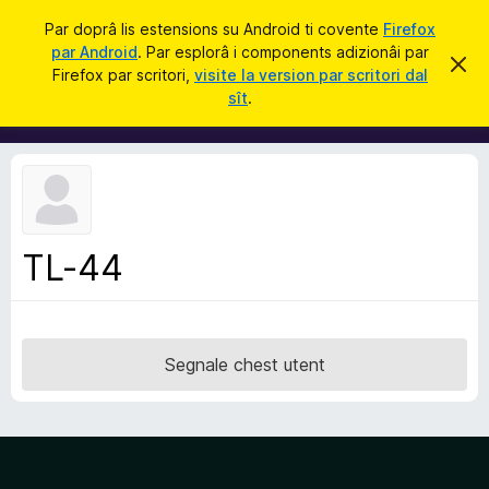
C
Jentre
Par doprâ lis estensions su Android ti covente
Firefox
î
par Android
. Par esplorâ i components adizionâi par
C
S
r
Firefox par scritori,
visite la version par scritori dal
i
o
sît
.
e
m
r
e
p
c
o
h
e
n
s
e
t
a
n
v
TL-44
t
î
s
s
a
d
Segnale chest utent
i
z
i
o
n