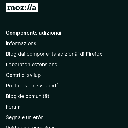
â
V
i
a
p
a
a
e
Components adizionâi
r
p
F
Informazions
a
i
g
r
Blog dai components adizionâi di Firefox
e
j
Laboratori estensions
f
i
o
Centri di svilup
n
x
e
Politichis pal svilupadôr
p
Blog de comunitât
r
i
Forum
n
Segnale un erôr
c
Vuide pes recensions