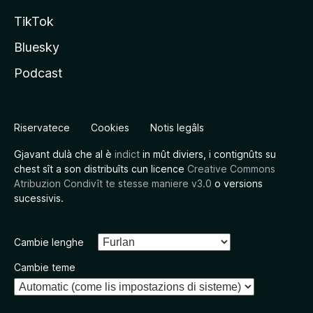
TikTok
Bluesky
Podcast
Riservatece
Cookies
Notis legâls
Gjavant dulà che al è
indict
in mût diviers, i contignûts su
chest sît a son distribuîts cun licence
Creative Commons
Atribuzion Condivît te stesse maniere v3.0
o versions
sucessivis.
Cambie lenghe
Cambie teme