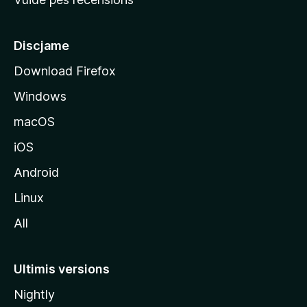
i
p
â
Discjame
l
Download Firefox
d
Windows
a
l
macOS
s
iOS
î
t
Android
M
Linux
o
All
z
i
l
Ultimis versions
l
Nightly
a