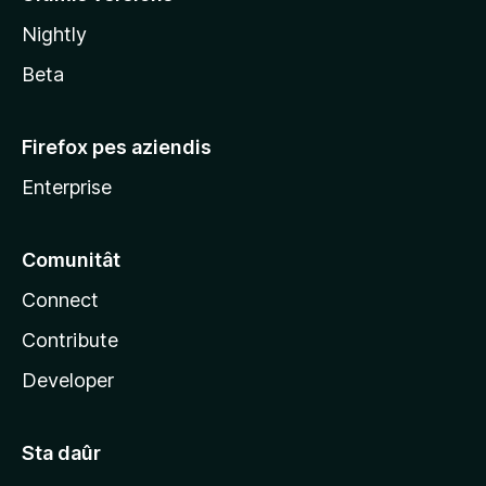
l
Nightly
a
Beta
Firefox pes aziendis
Enterprise
Comunitât
Connect
Contribute
Developer
Sta daûr