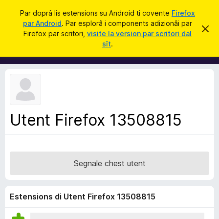
C
Jentre
Par doprâ lis estensions su Android ti covente
Firefox
î
par Android
. Par esplorâ i components adizionâi par
C
S
r
Firefox par scritori,
visite la version par scritori dal
i
o
sît
.
e
m
r
e
p
c
o
h
e
n
s
e
t
a
n
v
Utent Firefox 13508815
t
î
s
s
a
d
Segnale chest utent
i
z
i
Estensions di Utent Firefox 13508815
o
n