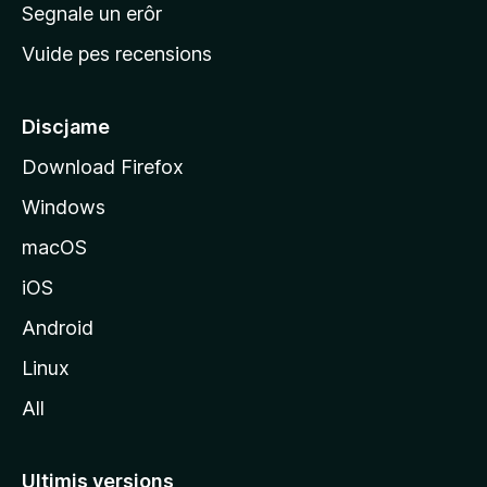
n
Segnale un erôr
c
Vuide pes recensions
i
p
â
Discjame
l
Download Firefox
d
Windows
a
l
macOS
s
iOS
î
t
Android
M
Linux
o
All
z
i
l
Ultimis versions