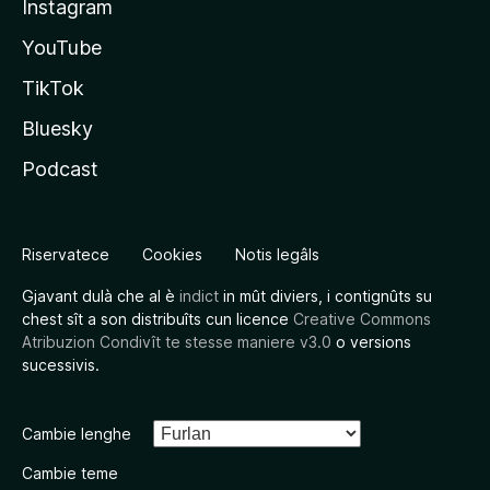
Instagram
YouTube
TikTok
Bluesky
Podcast
Riservatece
Cookies
Notis legâls
Gjavant dulà che al è
indict
in mût diviers, i contignûts su
chest sît a son distribuîts cun licence
Creative Commons
Atribuzion Condivît te stesse maniere v3.0
o versions
sucessivis.
Cambie lenghe
Cambie teme