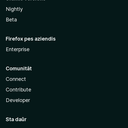
l
Nightly
a
Beta
Firefox pes aziendis
Enterprise
Comunitât
Connect
Contribute
Developer
Sta daûr