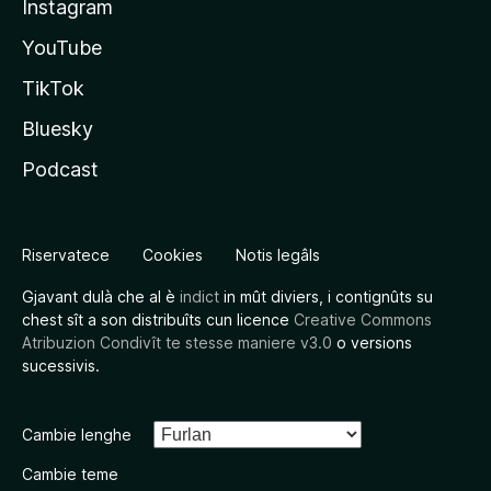
Instagram
YouTube
TikTok
Bluesky
Podcast
Riservatece
Cookies
Notis legâls
Gjavant dulà che al è
indict
in mût diviers, i contignûts su
chest sît a son distribuîts cun licence
Creative Commons
Atribuzion Condivît te stesse maniere v3.0
o versions
sucessivis.
Cambie lenghe
Cambie teme