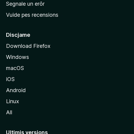
n
Segnale un erôr
c
Vuide pes recensions
i
p
â
Discjame
l
Download Firefox
d
Windows
a
l
macOS
s
iOS
î
t
Android
M
Linux
o
All
z
i
l
Ultimis versions