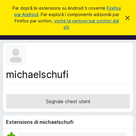
C
Jentre
Par doprâ lis estensions su Android ti covente
Firefox
î
par Android
. Par esplorâ i components adizionâi par
C
S
r
Firefox par scritori,
visite la version par scritori dal
i
o
sît
.
e
m
r
e
p
c
o
h
e
n
s
e
t
a
n
v
michaelschufi
t
î
s
s
a
d
Segnale chest utent
i
z
i
Estensions di michaelschufi
o
n