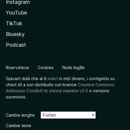
Instagram
YouTube
TikTok
Bluesky
Podcast
Riservatece
Cookies
Notis legâls
Gjavant dulà che al è
indict
in mût diviers, i contignûts su
chest sît a son distribuîts cun licence
Creative Commons
Atribuzion Condivît te stesse maniere v3.0
o versions
sucessivis.
Cambie lenghe
Cambie teme