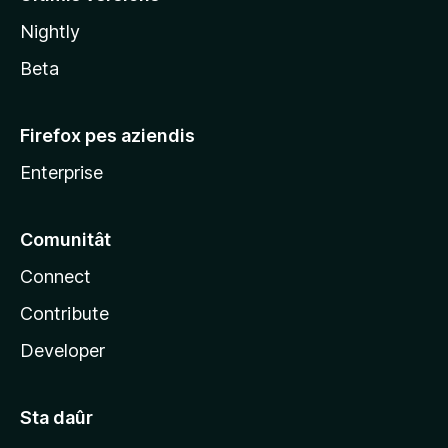
l
Nightly
a
Beta
Firefox pes aziendis
Enterprise
Comunitât
Connect
Contribute
Developer
Sta daûr