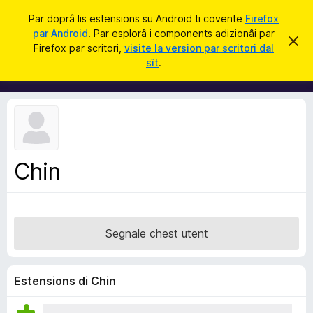
C
Jentre
Par doprâ lis estensions su Android ti covente
Firefox
î
par Android
. Par esplorâ i components adizionâi par
C
S
r
Firefox par scritori,
visite la version par scritori dal
i
o
sît
.
e
m
r
e
p
c
o
h
e
n
s
e
t
a
n
v
Chin
t
î
s
s
a
d
Segnale chest utent
i
z
i
Estensions di Chin
o
n