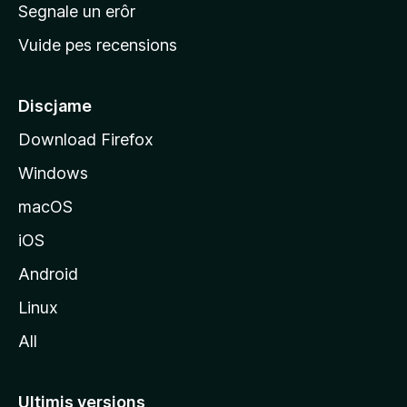
n
Segnale un erôr
c
Vuide pes recensions
i
p
â
Discjame
l
Download Firefox
d
Windows
a
l
macOS
s
iOS
î
t
Android
M
Linux
o
All
z
i
l
Ultimis versions