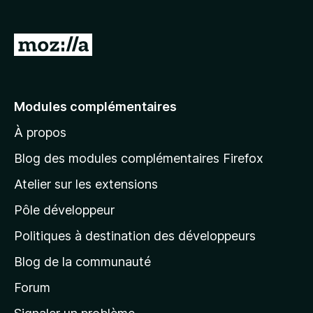
g
a
A
t
l
e
l
u
r
e
Modules complémentaires
F
r
i
À propos
à
r
l
Blog des modules complémentaires Firefox
e
a
f
Atelier sur les extensions
p
o
Pôle développeur
a
x
g
Politiques à destination des développeurs
e
Blog de la communauté
d
’
Forum
a