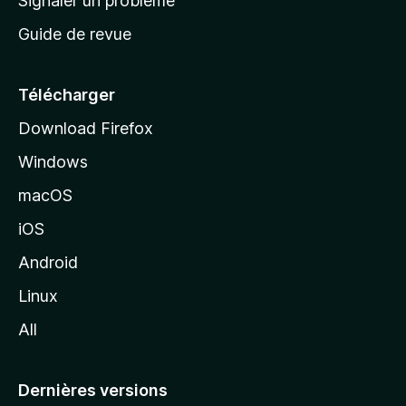
Signaler un problème
c
Guide de revue
c
u
e
Télécharger
i
Download Firefox
l
Windows
d
e
macOS
M
iOS
o
z
Android
i
Linux
l
All
l
a
Dernières versions