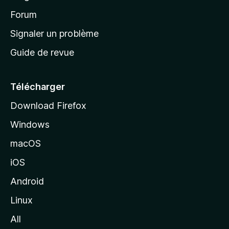
d
’
Forum
a
Signaler un problème
c
Guide de revue
c
u
e
Télécharger
i
Download Firefox
l
Windows
d
e
macOS
M
iOS
o
z
Android
i
Linux
l
All
l