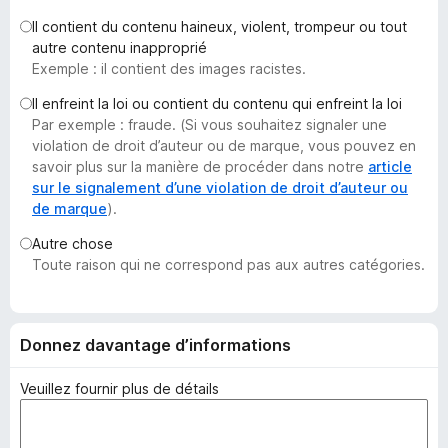
g
Il contient du contenu haineux, violent, trompeur ou tout
a
autre contenu inapproprié
t
Exemple : il contient des images racistes.
e
Il enfreint la loi ou contient du contenu qui enfreint la loi
u
Par exemple : fraude. (Si vous souhaitez signaler une
r
violation de droit d’auteur ou de marque, vous pouvez en
F
savoir plus sur la manière de procéder dans notre
article
i
sur le signalement d’une violation de droit d’auteur ou
de marque
).
r
e
Autre chose
f
Toute raison qui ne correspond pas aux autres catégories.
o
x
Donnez davantage d’informations
Veuillez fournir plus de détails