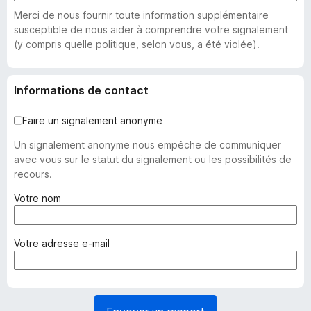
Merci de nous fournir toute information supplémentaire
susceptible de nous aider à comprendre votre signalement
(y compris quelle politique, selon vous, a été violée).
Informations de contact
Faire un signalement anonyme
Un signalement anonyme nous empêche de communiquer
avec vous sur le statut du signalement ou les possibilités de
recours.
(
Votre nom
o
b
l
(
Votre adresse e-mail
i
o
g
b
a
l
t
i