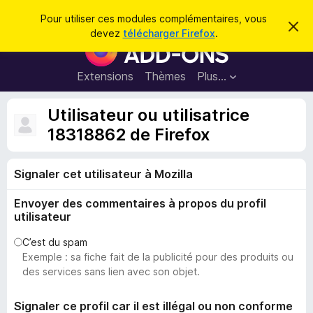
R
Connexion
Pour utiliser ces modules complémentaires, vous
C
e
devez
télécharger Firefox
.
a
M
c
c
o
h
h
e
d
Extensions
Thèmes
Plus…
e
r
u
c
r
e
l
Utilisateur ou utilisatrice
c
m
e
e
18318862 de Firefox
h
s
s
e
s
p
a
r
g
Signaler cet utilisateur à Mozilla
o
e
u
Envoyer des commentaires à propos du profil
r
utilisateur
l
e
C’est du spam
Exemple : sa fiche fait de la publicité pour des produits ou
n
des services sans lien avec son objet.
a
v
Signaler ce profil car il est illégal ou non conforme
i