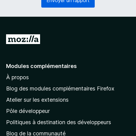
Envoyer un rapport
o
g
i
a
r
t
e
o
)
i
r
A
e
l
)
l
e
Modules complémentaires
r
À propos
à
l
Blog des modules complémentaires Firefox
a
Atelier sur les extensions
p
Pôle développeur
a
g
Politiques à destination des développeurs
e
Blog de la communauté