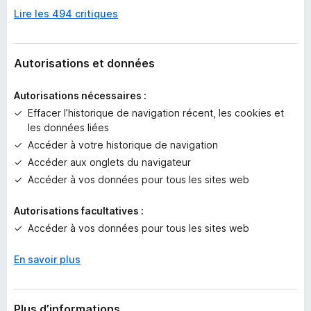
c
Lire les 494 critiques
u
n
e
n
Autorisations et données
o
t
Autorisations nécessaires :
e
Effacer l’historique de navigation récent, les cookies et
p
les données liées
o
Accéder à votre historique de navigation
u
r
Accéder aux onglets du navigateur
l
Accéder à vos données pour tous les sites web
’
i
Autorisations facultatives :
n
Accéder à vos données pour tous les sites web
s
t
En savoir plus
a
n
t
Plus d’informations