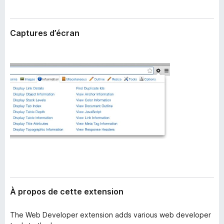
’
g
e
a
x
Captures d’écran
t
t
e
e
n
u
s
r
i
F
o
i
n
r
e
f
o
x
À propos de cette extension
The Web Developer extension adds various web developer