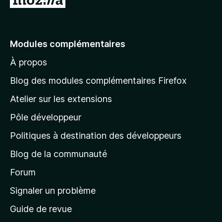
l
l
e
Modules complémentaires
r
À propos
à
l
Blog des modules complémentaires Firefox
a
Atelier sur les extensions
p
Pôle développeur
a
g
Politiques à destination des développeurs
e
Blog de la communauté
d
’
Forum
a
Signaler un problème
c
Guide de revue
c