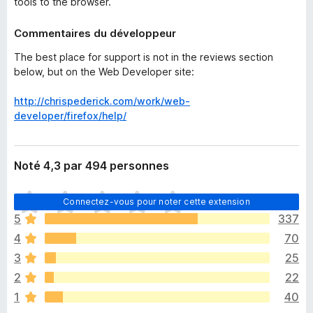
tools to the browser.
Commentaires du développeur
The best place for support is not in the reviews section
below, but on the Web Developer site:
http://chrispederick.com/work/web-
developer/firefox/help/
Noté 4,3 par 494 personnes
I
Connectez-vous pour noter cette extension
l
5
337
n
4
70
’
y
3
25
a
2
22
a
1
40
u