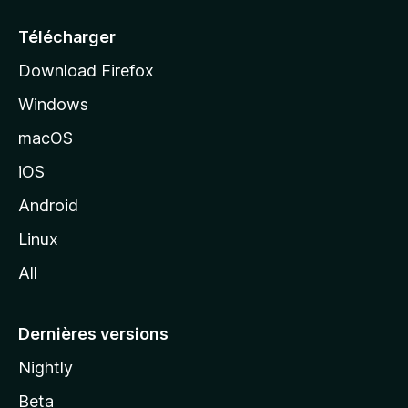
u
e
Télécharger
i
Download Firefox
l
Windows
d
e
macOS
M
iOS
o
z
Android
i
Linux
l
All
l
a
Dernières versions
Nightly
Beta