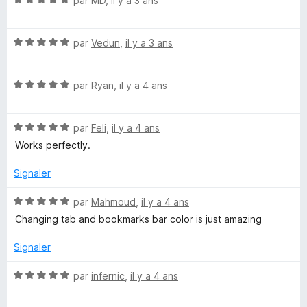
par
MD
,
il y a 3 ans
u
o
r
t
5
N
é
par
Vedun
,
il y a 3 ans
o
5
t
s
N
é
par
Ryan
,
il y a 4 ans
u
o
5
r
t
s
5
N
é
par
Feli
,
il y a 4 ans
u
o
5
r
Works perfectly.
t
s
5
é
u
Signaler
5
r
s
5
N
par
Mahmoud
,
il y a 4 ans
u
o
Changing tab and bookmarks bar color is just amazing
r
t
5
é
Signaler
5
s
N
par
infernic
,
il y a 4 ans
u
o
r
t