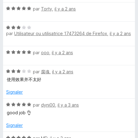
u
r
N
par
Torty
,
il y a 2 ans
a
5
o
t
l
N
é
par
Utilisateur ou utilisatrice 17473264 de Firefox
,
il y a 2 ans
o
5
d
t
s
é
u
N
par
ooo
,
il y a 2 ans
3
i
r
o
s
5
t
u
F
N
é
par
腐魂
,
il y a 2 ans
r
o
5
5
使用效果并不太好
o
t
s
é
u
Signaler
3
r
x
s
5
N
par
dyni00
,
il y a 3 ans
u
o
good job 👌
r
t
5
é
Signaler
5
s
N