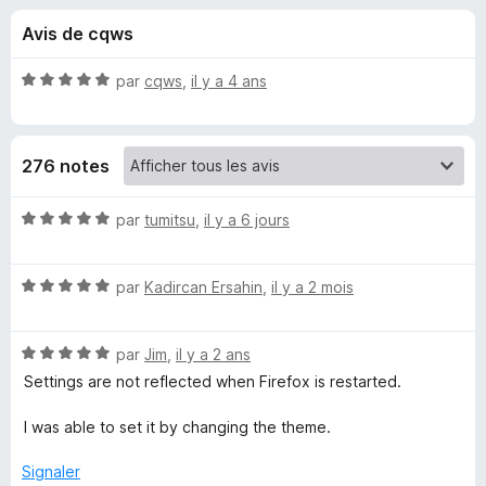
u
5
g
Avis de cqws
a
e
t
N
par
cqws
,
il y a 4 ans
e
s
o
u
t
é
r
p
276 notes
5
F
s
i
o
u
N
par
tumitsu
,
il y a 6 jours
r
r
o
e
u
5
t
f
N
é
par
Kadircan Ersahin
,
il y a 2 mois
o
o
5
r
x
t
s
N
é
par
Jim
,
il y a 2 ans
u
V
o
5
r
Settings are not reflected when Firefox is restarted.
t
s
5
i
é
u
I was able to set it by changing the theme.
5
r
v
s
5
Signaler