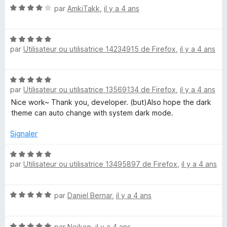
5
N
é
par
AmkiTakk
,
il y a 4 ans
o
5
t
s
N
é
u
par
Utilisateur ou utilisatrice 14234915 de Firefox
,
il y a 4 ans
o
4
r
t
s
5
é
u
N
5
r
par
Utilisateur ou utilisatrice 13569134 de Firefox
,
il y a 4 ans
o
s
5
t
Nice work~ Thank you, developer. (but)Also hope the dark
u
é
theme can auto change with system dark mode.
r
5
5
s
Signaler
u
r
N
par
Utilisateur ou utilisatrice 13495897 de Firefox
,
il y a 4 ans
5
o
t
é
N
par
Daniel Bernar
,
il y a 4 ans
5
o
s
t
u
N
é
par
Neikon
,
il y a 4 ans