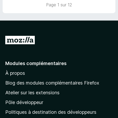
s
Page 1 sur 12
u
r
5
A
l
l
e
Modules complémentaires
r
À propos
à
l
Blog des modules complémentaires Firefox
a
Atelier sur les extensions
p
Pôle développeur
a
g
Politiques à destination des développeurs
e