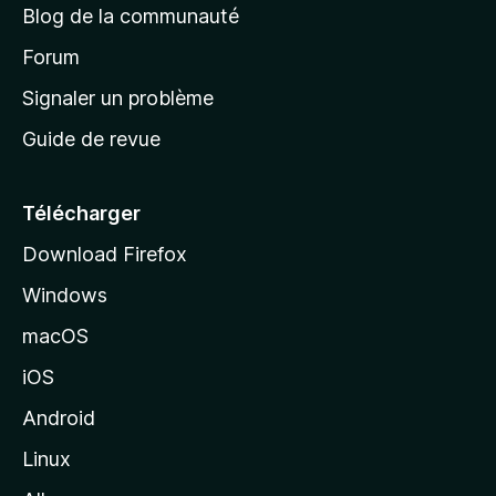
Blog de la communauté
d
’
Forum
a
Signaler un problème
c
Guide de revue
c
u
e
Télécharger
i
Download Firefox
l
Windows
d
e
macOS
M
iOS
o
z
Android
i
Linux
l