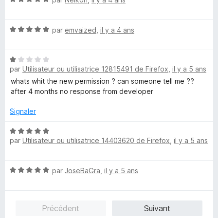
r
o
5
5
t
s
N
é
par
emvaized
,
il y a 4 ans
u
o
5
r
t
s
5
N
é
u
par
Utilisateur ou utilisatrice 12815491 de Firefox
,
il y a 5 ans
o
5
r
t
s
5
whats whit the new permission ? can someone tell me ??
é
u
after 4 months no response from developer
1
r
s
5
Signaler
u
r
N
par
Utilisateur ou utilisatrice 14403620 de Firefox
,
il y a 5 ans
5
o
t
é
N
par
JoseBaGra
,
il y a 5 ans
5
o
s
t
u
é
r
Précédent
Suivant
5
5