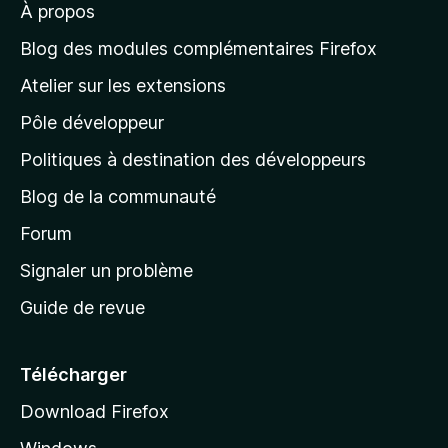
À propos
à
l
Blog des modules complémentaires Firefox
a
Atelier sur les extensions
p
Pôle développeur
a
g
Politiques à destination des développeurs
e
Blog de la communauté
d
’
Forum
a
Signaler un problème
c
Guide de revue
c
u
e
Télécharger
i
Download Firefox
l