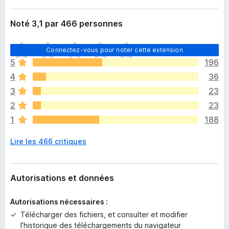
Noté 3,1 par 466 personnes
I
Connectez-vous pour noter cette extension
l
5
196
n
4
36
’
y
3
23
a
2
23
a
1
188
u
c
Lire les 466 critiques
u
n
e
n
Autorisations et données
o
t
Autorisations nécessaires :
e
Télécharger des fichiers, et consulter et modifier
p
l’historique des téléchargements du navigateur