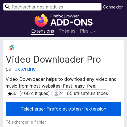
R
Connexion
e
M
c
o
h
d
Extensions
Thèmes
Plus…
e
u
r
l
M
c
e
é
h
Video Downloader Pro
t
s
e
a
p
r
par
exten.inc
d
o
o
u
Video Downloader helps to download any video and
n
r
music from most websites! Fast, easy, free!
n
l
é
3.1 (466 critiques)
24 165 utilisateurs·trices
3.1 (466 critiques)
24 165 utilisateurs·trices
e
e
s
n
Télécharger Firefox et obtenir l’extension
d
a
e
v
Télécharger le fichier
l
i