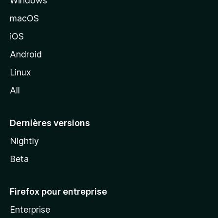
Windows
d
e
macOS
M
iOS
o
z
Android
i
Linux
l
All
l
a
Dernières versions
Nightly
Beta
Firefox pour entreprise
Enterprise