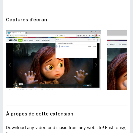
’
g
e
a
x
Captures d’écran
t
t
e
e
n
u
s
r
i
F
o
i
n
r
e
f
o
x
À propos de cette extension
Download any video and music from any website! Fast, easy,