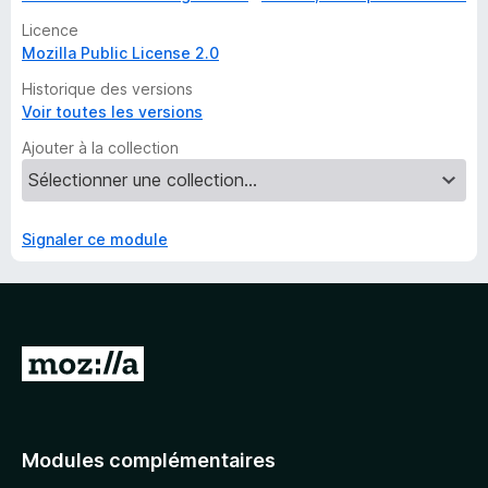
Licence
Mozilla Public License 2.0
Historique des versions
Voir toutes les versions
Ajouter à la collection
Signaler ce module
A
l
l
e
Modules complémentaires
r