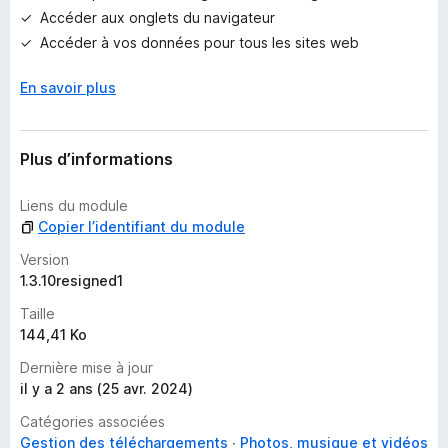
o
Accéder aux onglets du navigateur
u
r
Accéder à vos données pour tous les sites web
l
’
En savoir plus
i
n
s
Plus d’informations
t
a
Liens du module
n
Copier l’identifiant du module
t
Version
1.3.10resigned1
Taille
144,41 Ko
Dernière mise à jour
il y a 2 ans (25 avr. 2024)
Catégories associées
Gestion des téléchargements
Photos, musique et vidéos