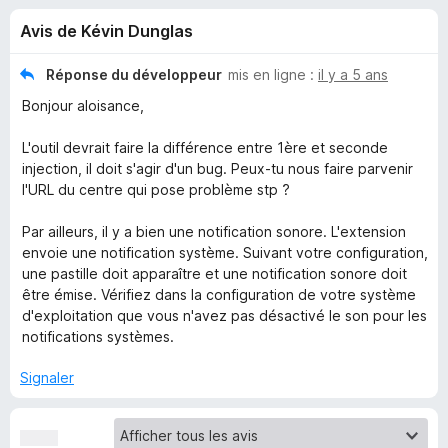
u
5
g
Avis de Kévin Dunglas
a
e
t
Réponse du développeur
mis en ligne :
il y a 5 ans
e
s
Bonjour aloisance,
u
r
p
L'outil devrait faire la différence entre 1ère et seconde
F
injection, il doit s'agir d'un bug. Peux-tu nous faire parvenir
i
l'URL du centre qui pose problème stp ?
o
r
Par ailleurs, il y a bien une notification sonore. L'extension
e
u
envoie une notification système. Suivant votre configuration,
f
une pastille doit apparaître et une notification sonore doit
o
r
être émise. Vérifiez dans la configuration de votre système
x
d'exploitation que vous n'avez pas désactivé le son pour les
v
notifications systèmes.
Signaler
a
c