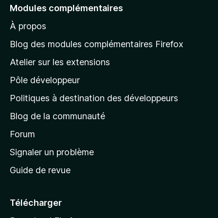
e
Modules complémentaires
r
À propos
à
l
Blog des modules complémentaires Firefox
a
Atelier sur les extensions
p
Pôle développeur
a
g
Politiques à destination des développeurs
e
Blog de la communauté
d
’
Forum
a
Signaler un problème
c
Guide de revue
c
u
e
Télécharger
i