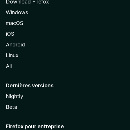
Download Firefox
l
Windows
d
e
macOS
M
iOS
o
z
Android
i
Linux
l
All
l
a
Dernières versions
Nightly
Beta
Firefox pour entreprise