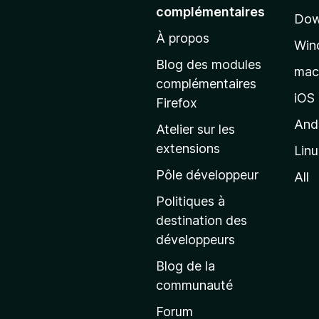
l
complémentaires
Dow
e
À propos
r
Win
à
Blog des modules
ma
l
complémentaires
a
iOS
Firefox
p
And
Atelier sur les
a
extensions
Lin
g
e
Pôle développeur
All
d
Politiques à
’
destination des
a
développeurs
c
Blog de la
c
communauté
u
e
Forum