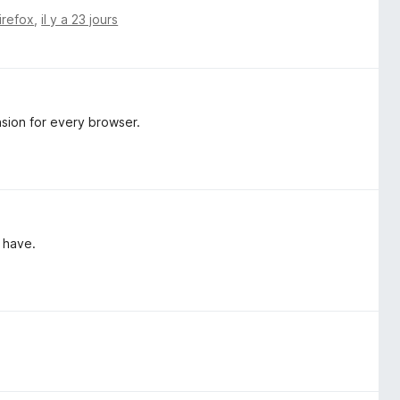
irefox
,
il y a 23 jours
nsion for every browser.
 have.