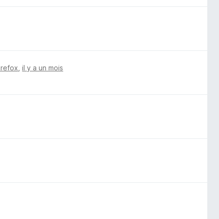
irefox
,
il y a un mois