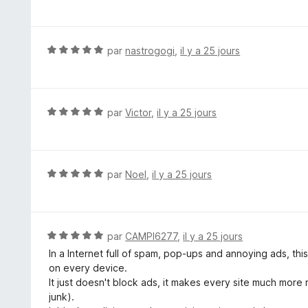
o
5
t
é
5
N
par
nastrogogi
,
il y a 25 jours
s
o
u
t
r
é
5
5
N
par
Victor
,
il y a 25 jours
s
o
u
t
r
é
5
5
N
par
Noel
,
il y a 25 jours
s
o
u
t
r
é
5
5
N
par
CAMPI6277
,
il y a 25 jours
s
o
In a Internet full of spam, pop-ups and annoying ads, t
u
t
on every device.
r
é
It just doesn't block ads, it makes every site much more
5
5
junk).
s