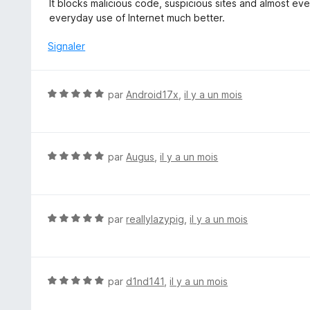
It blocks malicious code, suspicious sites and almost ev
u
everyday use of Internet much better.
r
5
Signaler
N
par
Android17x
,
il y a un mois
o
t
é
5
N
par
Augus
,
il y a un mois
s
o
u
t
r
é
5
5
N
par
reallylazypig
,
il y a un mois
s
o
u
t
r
é
5
5
N
par
d1nd141
,
il y a un mois
s
o
u
t