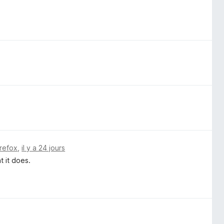
irefox
,
il y a 24 jours
t it does.