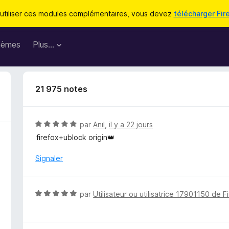
utiliser ces modules complémentaires, vous devez
télécharger Fir
hèmes
Plus…
21 975 notes
N
par
Anıl
,
il y a 22 jours
o
firefox+ublock origin👑
t
é
Signaler
5
s
u
N
par
Utilisateur ou utilisatrice 17901150 de F
r
o
5
t
é