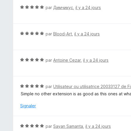
5
N
par
Димчикус
,
il y a 24 jours
s
o
u
t
r
é
5
5
N
par
Blood-Art
,
il y a 24 jours
s
o
u
t
r
é
5
5
N
par
Antoine Cezar
,
il y a 24 jours
s
o
u
t
r
é
5
5
N
par
Utilisateur ou utilisatrice 20033127 de F
s
o
Simple no other extension is as good as this ones at wha
u
t
r
é
Signaler
5
5
s
u
N
par
Sayan Samanta
,
il y a 24 jours
r