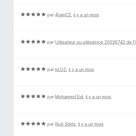
r
é
5
5
N
par
AramCZ
,
il y a un mois
s
o
u
t
r
é
5
5
N
par
Utilisateur ou utilisatrice 20026742 de F
s
o
u
t
r
é
5
5
N
par
pLOZ
,
il y a un mois
s
o
u
t
r
é
5
5
N
par
Mohammd Eid
,
il y a un mois
s
o
u
t
r
é
5
5
N
par
Rick Smits
,
il y a un mois
s
o
u