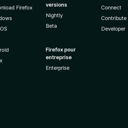
versions
nload Firefox
Connect
Nightly
dows
Contribute
Beta
cOS
Developer
Firefox pour
roid
entreprise
ux
Enterprise