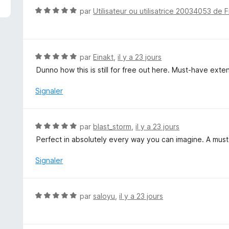
5
N
par
Utilisateur ou utilisatrice 20034053 de F
s
o
u
t
r
é
5
5
N
par
Einakt
,
il y a 23 jours
s
o
Dunno how this is still for free out here. Must-have exte
u
t
r
é
Signaler
5
5
s
u
N
par
blast_storm
,
il y a 23 jours
r
o
Perfect in absolutely every way you can imagine. A must
5
t
é
Signaler
5
s
u
N
par
saloyu
,
il y a 23 jours
r
o
5
t
é