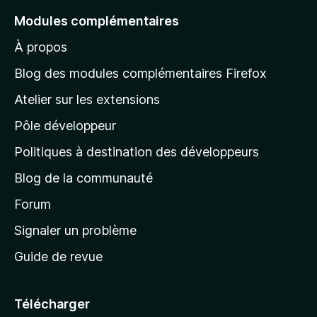
e
Modules complémentaires
r
À propos
à
l
Blog des modules complémentaires Firefox
a
Atelier sur les extensions
p
Pôle développeur
a
g
Politiques à destination des développeurs
e
Blog de la communauté
d
’
Forum
a
Signaler un problème
c
Guide de revue
c
u
e
Télécharger