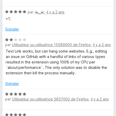
o
t
N
é
par
(⁠●⁠_⁠_⁠●⁠)
,
il y a 2 ans
o
5
+1;
t
s
é
u
Signaler
5
r
s
5
N
u
par
Utilisateur ou utilisatrice 15589000 de Firefox
,
il y a 2 ans
o
r
t
Text Link works, but can hang some websites. E.g., editing
5
é
an issue on GitHub with a handful of links of various types
2
resulted in the extension using 100% of my CPU per
s
`about:performance`. The only solution was to disable the
u
extension then kill the process manually.
r
5
Signaler
N
par
Utilisateur ou utilisatrice 5657002 de Firefox
,
il y a 2 ans
o
t
é
N
5