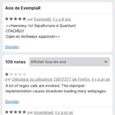
u
5
g
Avis de ExemplaR
a
e
t
N
par
ExemplaR
,
il y a 8 ans
e
s
o
==Наконец-то! Заработало в Quantum!
u
t
СПАСИБО!
é
r
Один из любимых аддонов!==
p
5
F
s
Signaler
i
o
u
r
r
e
u
109 notes
5
f
o
r
N
x
par
Utilisateur ou utilisatrice 15657377 de Firefox
,
il y a un an
o
t
A lot of regex calls are invoked. This improper
T
é
implementation causes slowdown loading many webpages.
1
e
s
Signaler
u
x
r
N
par
ilovemikael
,
il y a un an