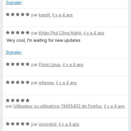
Signaler
N
par
karelt
,
il y a 4 ans
o
t
N
é
par
Khám Phá Công Nghệ
,
il y a 4 ans
o
5
Very cool, I'm waiting for new updates
t
s
é
u
Signaler
5
r
s
5
N
par
Florin Linux
,
il y a 4 ans
u
o
r
t
5
N
é
par
eXense
,
il y a 4 ans
o
5
t
s
N
é
u
par
Utilisateur ou utilisatrice 13435402 de Firefox
,
il y a 4 ans
o
5
r
t
s
5
é
u
N
par
joyjoykid
,
il y a 4 ans
5
r
o