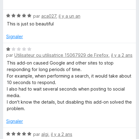
5
o
t
t
N
é
par
aca027
,
il y a un an
o
5
This is just so beautiful
L
t
s
é
u
Signaler
i
5
r
s
5
N
n
u
par
Utilisateur ou utilisatrice 15067929 de Firefox
,
il y a 2 ans
o
r
t
This add-on caused Google and other sites to stop
5
é
k
responding for long periods of time.
1
For example, when performing a search, it would take about
s
10 seconds to respond.
u
I also had to wait several seconds when posting to social
r
media.
5
I don't know the details, but disabling this add-on solved the
problem.
Signaler
N
par
algi
,
il y a 2 ans