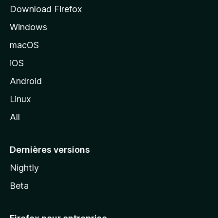
i
Download Firefox
l
Windows
d
e
macOS
M
iOS
o
z
Android
i
Linux
l
All
l
a
Dernières versions
Nightly
Beta