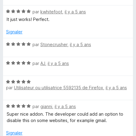
s
5
t
u
N
é
par
kwhitefoot
,
il y a 5 ans
r
o
5
5
It just works! Perfect.
t
s
é
u
Signaler
5
r
s
5
N
par
Stonecrusher
,
il y a 5 ans
u
o
r
t
5
N
é
par
AJ
,
il y a 5 ans
o
5
t
s
N
é
u
par
Utilisateur ou utilisatrice 5592135 de Firefox
,
il y a 5 ans
o
5
r
t
s
5
é
u
N
par
gianni
,
il y a 5 ans
5
r
o
s
5
Super nice addon. The developer could add an option to
t
u
disable this on some websites, for example gmail.
é
r
5
5
Signaler