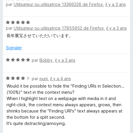
par
Utilisateur ou utilisatrice 13366226 de Firefox
,
il y a 3 ans
o
s
t
u
é
r
N
5
5
par
Utilisateur ou utilisatrice 17855952 de Firefox
,
il y a 3 ans
o
s
t
長年重宝させていただいています。
u
é
r
5
Signaler
5
s
u
N
par
Bobby
,
il y a 3 ans
r
o
5
t
N
é
par
puni
,
il y a 4 ans
o
5
Would it be possible to hide the "Finding URIs in Selection...
t
s
(100%)" text in the context menu?
é
u
When I highlight text on a webpage with media in it and
4
r
right-click, the context menu always appears, grows, then
s
5
shrinks because the "Finding URI's" text always appears at
u
the bottom for a split second.
r
It's quite distracting/annoying.
5