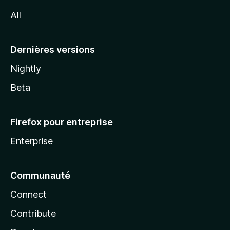
l
All
l
a
Dernières versions
Nightly
Beta
Firefox pour entreprise
Enterprise
Communauté
Connect
Contribute