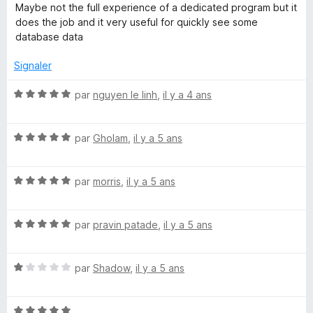
5
o
Maybe not the full experience of a dedicated program but it
t
does the job and it very useful for quickly see some
é
database data
5
s
Signaler
u
r
N
par
nguyen le linh
,
il y a 4 ans
5
o
t
N
é
par
Gholam
,
il y a 5 ans
o
5
t
s
N
é
par
morris
,
il y a 5 ans
u
o
5
r
t
s
5
N
é
par
pravin patade
,
il y a 5 ans
u
o
5
r
t
s
5
N
é
par
Shadow
,
il y a 5 ans
u
o
5
r
t
s
5
N
é
u