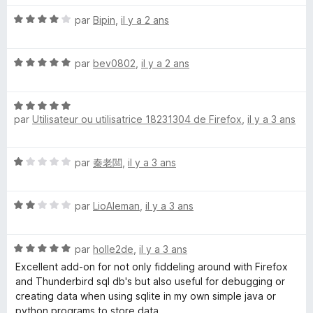
u
r
N
par
Bipin
,
il y a 2 ans
i
5
o
t
t
N
é
par
bev0802
,
il y a 2 ans
o
4
e
t
s
N
é
u
par
Utilisateur ou utilisatrice 18231304 de Firefox
,
il y a 3 ans
o
5
M
r
t
s
5
é
u
a
N
par
秦老闆
,
il y a 3 ans
5
r
o
s
5
n
t
u
N
é
par
LioAleman
,
il y a 3 ans
r
o
1
a
5
t
s
N
é
par
holle2de
,
il y a 3 ans
u
g
o
2
r
Excellent add-on for not only fiddeling around with Firefox
t
s
5
and Thunderbird sql db's but also useful for debugging or
e
é
u
creating data when using sqlite in my own simple java or
5
r
python programs to store data