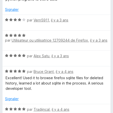
s
5
r
u
Signaler
r
5
N
par
Vern5911
,
il y a 3 ans
o
t
N
é
par
Utilisateur ou utilisatrice 12709244 de Firefox
,
il y a 3 ans
o
4
t
s
é
u
N
par
Alex Satu
,
il y a 3 ans
5
r
o
s
5
t
u
N
é
par
Bruce Grant
,
il y a 4 ans
r
o
5
5
Excellent! Used it to browse firefox sqlite files for deleted
t
s
history, learned a lot about sqlite in the process. A serious
é
u
developer tool.
5
r
s
5
Signaler
u
r
N
par
Tradjincal
,
il y a 4 ans