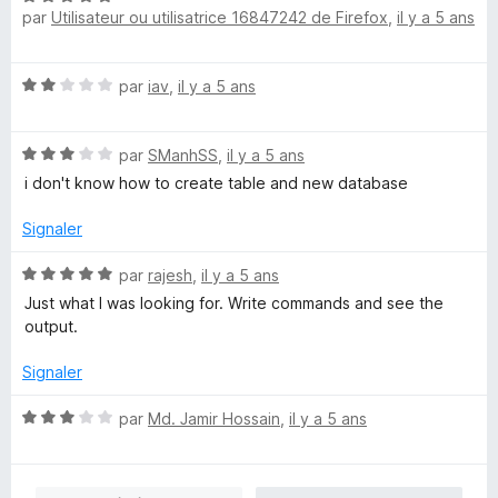
par
Utilisateur ou utilisatrice 16847242 de Firefox
,
il y a 5 ans
o
1
r
t
s
5
é
u
N
par
iav
,
il y a 5 ans
5
r
o
s
5
t
u
N
é
par
SManhSS
,
il y a 5 ans
r
o
2
5
i don't know how to create table and new database
t
s
é
u
Signaler
3
r
s
5
N
par
rajesh
,
il y a 5 ans
u
o
Just what I was looking for. Write commands and see the
r
t
output.
5
é
5
Signaler
s
u
N
par
Md. Jamir Hossain
,
il y a 5 ans
r
o
5
t
é