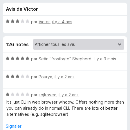
u
5
g
Avis de Victor
a
e
t
N
par
Victor
,
il y a 4 ans
e
s
o
u
t
é
r
p
126 notes
3
F
s
i
o
u
N
par
Seän "frostbyte" Shepherd
,
il y a 9 mois
r
r
o
e
u
5
t
f
N
é
par
Pourya
,
il y a 2 ans
o
o
5
r
x
t
s
N
é
par
sojkovec
,
il y a 2 ans
u
S
o
3
r
It's just CLI in web browser window. Offers nothing more than
t
s
5
you can already do in normal CLI. There are lots of better
Q
é
u
alternatives (e.g. sqlitebrowser).
1
r
L
s
5
Signaler