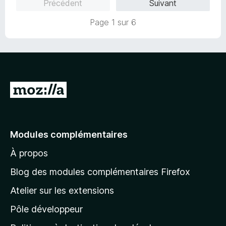
Précédent
Suivant
3
s
Page 1 sur 6
u
r
5
A
l
l
e
Modules complémentaires
r
À propos
à
l
Blog des modules complémentaires Firefox
a
Atelier sur les extensions
p
Pôle développeur
a
g