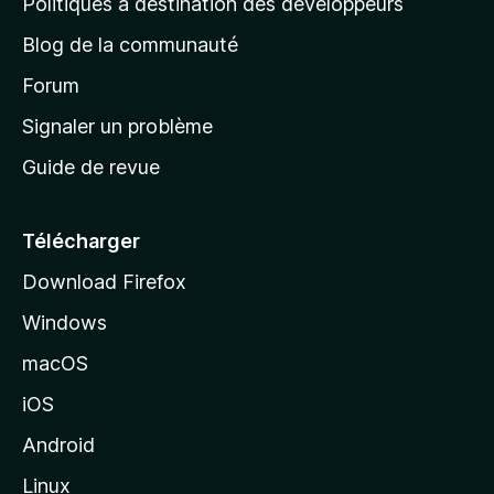
Politiques à destination des développeurs
e
Blog de la communauté
d
’
Forum
a
Signaler un problème
c
Guide de revue
c
u
e
Télécharger
i
Download Firefox
l
Windows
d
e
macOS
M
iOS
o
z
Android
i
Linux