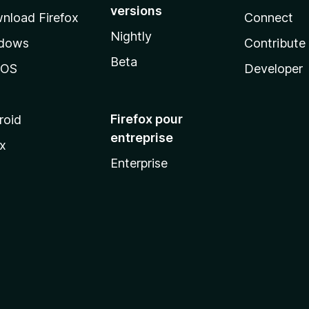
versions
nload Firefox
Connect
Nightly
dows
Contribute
Beta
cOS
Developer
Firefox pour
roid
entreprise
ux
Enterprise