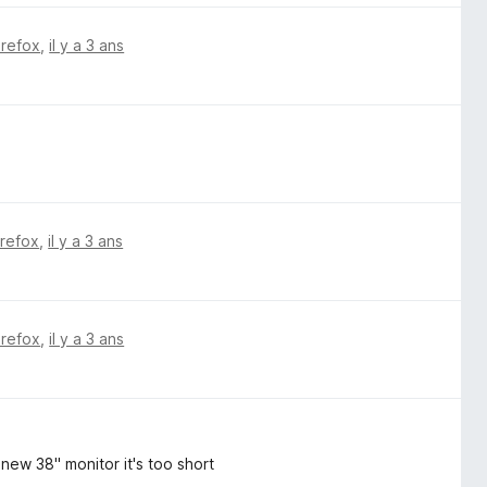
irefox
,
il y a 3 ans
irefox
,
il y a 3 ans
irefox
,
il y a 3 ans
 new 38" monitor it's too short