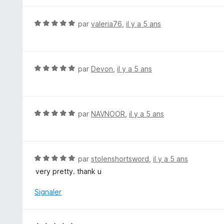
r
é
5
5
N
par
valeria76
,
il y a 5 ans
s
o
u
t
r
é
5
5
N
par
Devon
,
il y a 5 ans
s
o
u
t
r
é
5
5
N
par
NAVNOOR
,
il y a 5 ans
s
o
u
t
r
é
5
5
N
par
stolenshortsword
,
il y a 5 ans
s
o
very pretty. thank u
u
t
r
é
Signaler
5
5
s
u