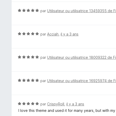
r
é
5
5
N
par
Utilisateur ou utilisatrice 13459355 de F
s
o
u
t
r
é
5
5
N
par
Acciah
,
il y a 3 ans
s
o
u
t
r
é
5
5
N
par
Utilisateur ou utilisatrice 18009322 de F
s
o
u
t
r
é
5
5
N
par
Utilisateur ou utilisatrice 16925974 de F
s
o
u
t
r
é
5
5
N
par
CrispyRoll
,
il y a 3 ans
s
o
I love this theme and used it for many years, but with my
u
t