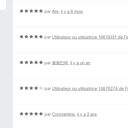
é
4
N
par
Аmi
,
il y a 6 mois
s
o
u
t
r
é
5
5
N
par
Utilisateur ou utilisatrice 19619331 de F
s
o
u
t
r
é
5
5
N
par
柴柴巴特
,
il y a un an
s
o
u
t
r
é
5
5
N
par
Utilisateur ou utilisatrice 14876274 de F
s
o
u
t
r
é
5
4
N
par
Constantine
,
il y a 3 ans
s
o
u
t