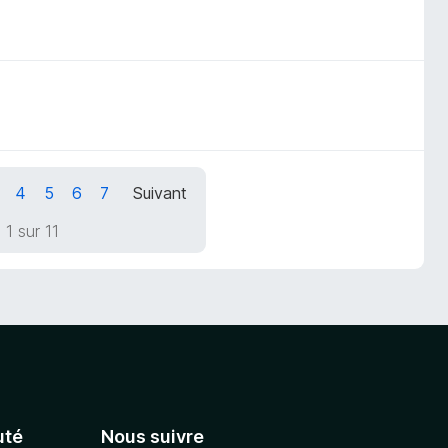
4
5
6
7
Suivant
1 sur 11
té
Nous suivre