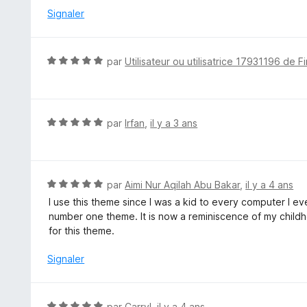
r
é
Signaler
5
5
s
u
N
par
Utilisateur ou utilisatrice 17931196 de F
r
o
5
t
é
5
N
par
Irfan
,
il y a 3 ans
s
o
u
t
r
é
5
5
N
par
Aimi Nur Aqilah Abu Bakar
,
il y a 4 ans
s
o
I use this theme since I was a kid to every computer I e
u
t
number one theme. It is now a reminiscence of my childh
r
é
for this theme.
5
5
s
Signaler
u
r
5
N
par
Carryl
,
il y a 4 ans