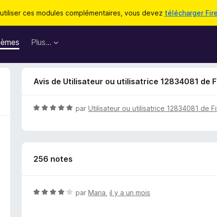
utiliser ces modules complémentaires, vous devez
télécharger Fir
hèmes
Plus…
Avis de Utilisateur ou utilisatrice 12834081 de F
N
par
Utilisateur ou utilisatrice 12834081 de F
o
t
é
5
256 notes
s
u
r
5
N
par
Maria
,
il y a un mois
o
t