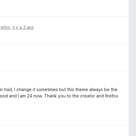
irefox
,
il y a 3 ans
ver had, I change it sometimes but this theme always be the
ood and I am 24 now. Thank you to the creator and firefox