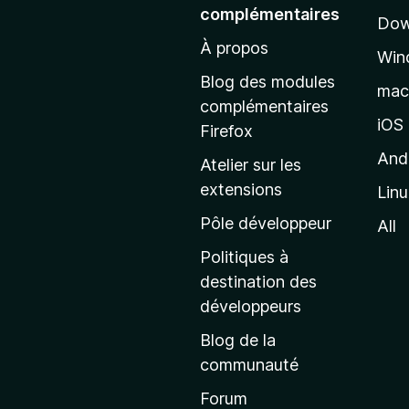
l
complémentaires
Dow
e
À propos
r
Win
à
Blog des modules
ma
l
complémentaires
a
iOS
Firefox
p
And
Atelier sur les
a
extensions
Lin
g
e
Pôle développeur
All
d
Politiques à
’
destination des
a
développeurs
c
Blog de la
c
communauté
u
e
Forum