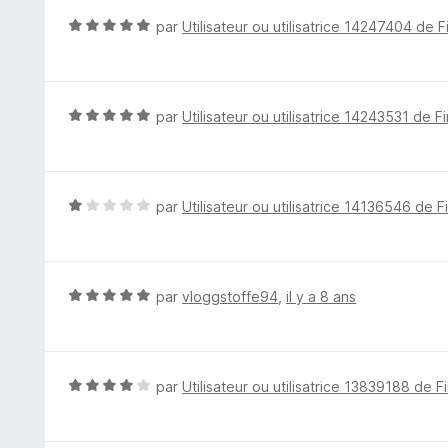
5
5
N
par
Utilisateur ou utilisatrice 14247404 de F
s
o
u
t
r
é
5
5
N
par
Utilisateur ou utilisatrice 14243531 de F
s
o
u
t
r
é
5
5
N
par
Utilisateur ou utilisatrice 14136546 de F
s
o
u
t
r
é
5
1
N
par
vloggstoffe94
,
il y a 8 ans
s
o
u
t
r
é
5
5
N
par
Utilisateur ou utilisatrice 13839188 de F
s
o
u
t
r