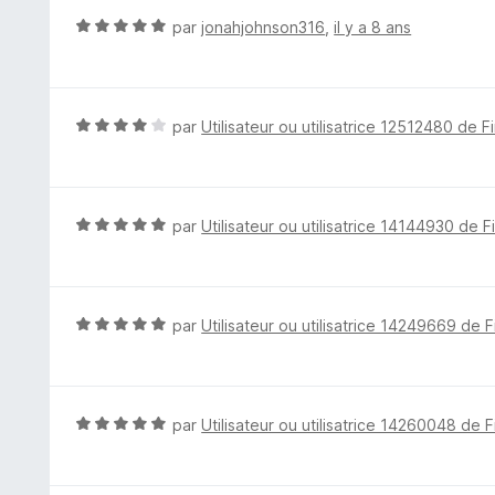
5
5
N
par
jonahjohnson316
,
il y a 8 ans
s
o
u
t
r
é
5
5
N
par
Utilisateur ou utilisatrice 12512480 de F
s
o
u
t
r
é
5
4
N
par
Utilisateur ou utilisatrice 14144930 de F
s
o
u
t
r
é
5
5
N
par
Utilisateur ou utilisatrice 14249669 de F
s
o
u
t
r
é
5
5
N
par
Utilisateur ou utilisatrice 14260048 de F
s
o
u
t
r
é