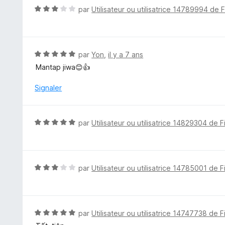
r
N
par
Utilisateur ou utilisatrice 14789994 de 
5
o
t
é
3
N
par
Yon
,
il y a 7 ans
s
o
Mantap jiwa😊👍
u
t
r
é
Signaler
5
5
s
u
N
par
Utilisateur ou utilisatrice 14829304 de F
r
o
5
t
é
5
N
par
Utilisateur ou utilisatrice 14785001 de F
s
o
u
t
r
é
5
3
N
par
Utilisateur ou utilisatrice 14747738 de F
s
o