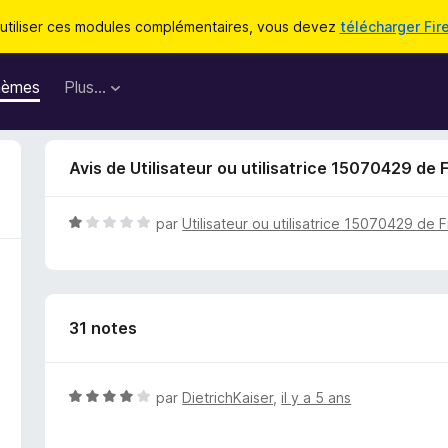
utiliser ces modules complémentaires, vous devez
télécharger Fir
hèmes
Plus…
Avis de Utilisateur ou utilisatrice 15070429 de 
N
par
Utilisateur ou utilisatrice 15070429 de F
o
t
é
1
31 notes
s
u
r
5
N
par
DietrichKaiser
,
il y a 5 ans
o
t