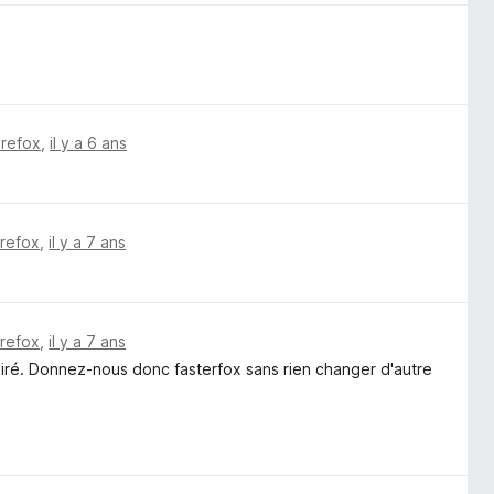
irefox
,
il y a 6 ans
irefox
,
il y a 7 ans
irefox
,
il y a 7 ans
ré. Donnez-nous donc fasterfox sans rien changer d'autre