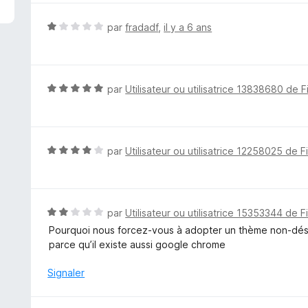
é
4
N
par
fradadf
,
il y a 6 ans
s
o
u
t
r
é
5
1
N
par
Utilisateur ou utilisatrice 13838680 de F
s
o
u
t
r
é
5
5
N
par
Utilisateur ou utilisatrice 12258025 de F
s
o
u
t
r
é
5
4
N
par
Utilisateur ou utilisatrice 15353344 de F
s
o
Pourquoi nous forcez-vous à adopter un thème non-dési
u
t
parce qu’il existe aussi google chrome
r
é
5
2
Signaler
s
u