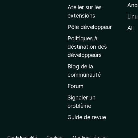
p
And
Atelier sur les
a
extensions
Lin
g
e
Pôle développeur
All
d
Politiques à
’
destination des
a
développeurs
c
Blog de la
c
communauté
u
e
Forum
i
Signaler un
l
problème
d
Guide de revue
e
M
o
Confidentialité
Cookies
Mentions légales