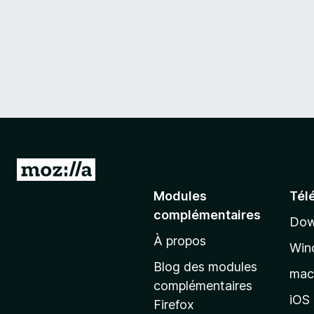
A
l
Modules
Tél
l
complémentaires
Dow
e
À propos
r
Win
à
Blog des modules
ma
l
complémentaires
a
iOS
Firefox