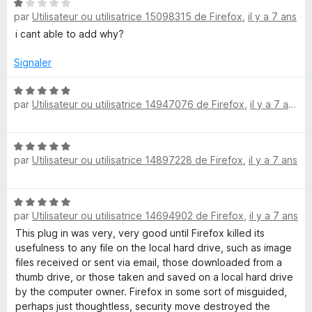
u
N
r
par
Utilisateur ou utilisatrice 15098315 de Firefox
,
il y a 7 ans
o
5
t
i cant able to add why?
é
1
Signaler
s
u
N
par
Utilisateur ou utilisatrice 14947076 de Firefox
,
il y a 7 ans
r
o
5
t
é
N
5
par
Utilisateur ou utilisatrice 14897228 de Firefox
,
il y a 7 ans
o
s
t
u
é
r
N
5
5
par
Utilisateur ou utilisatrice 14694902 de Firefox
,
il y a 7 ans
o
s
t
This plug in was very, very good until Firefox killed its
u
é
usefulness to any file on the local hard drive, such as image
r
5
files received or sent via email, those downloaded from a
5
s
thumb drive, or those taken and saved on a local hard drive
u
by the computer owner. Firefox in some sort of misguided,
r
perhaps just thoughtless, security move destroyed the