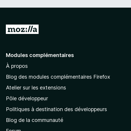
A
l
l
e
Modules complémentaires
r
À propos
à
l
Blog des modules complémentaires Firefox
a
Atelier sur les extensions
p
Pôle développeur
a
g
Politiques à destination des développeurs
e
Blog de la communauté
d
’
Forum