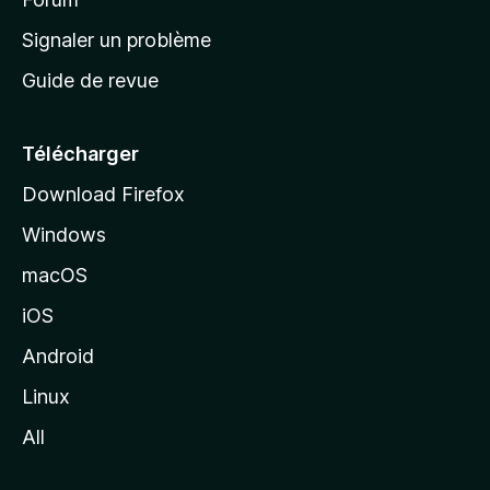
a
Signaler un problème
c
Guide de revue
c
u
e
Télécharger
i
Download Firefox
l
Windows
d
e
macOS
M
iOS
o
z
Android
i
Linux
l
All
l
a