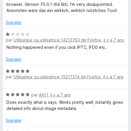
2
browser. Version 70.0.1 (64 Bit). I'm very disappointed.
s
Ansonsten wäre das ein wirklich, wirklich nützliches Tool!
u
r
Signaler
5
N
par
Utilisateur ou utilisatrice 14212763 de Firefox
,
il y a 7 ans
o
t
Nothing happened even if you click IPTC, IFD0 etc.
é
1
Signaler
s
u
N
par
Utilisateur ou utilisatrice 15217214 de Firefox
,
il y a 7 ans
r
o
5
t
é
N
par
AX11
,
il y a 7 ans
5
o
s
Does exactly what is says. Works pretty well, instantly gives
t
u
detailed info about image metadata.
é
r
5
5
Signaler
s