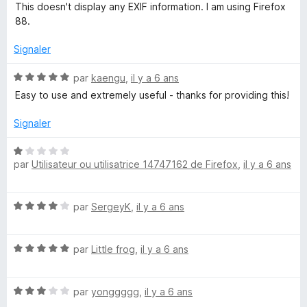
u
o
This doesn't display any EXIF information. I am using Firefox
r
t
88.
5
é
1
Signaler
s
u
N
par
kaengu
,
il y a 6 ans
r
o
Easy to use and extremely useful - thanks for providing this!
5
t
é
Signaler
5
s
N
u
par
Utilisateur ou utilisatrice 14747162 de Firefox
,
il y a 6 ans
o
r
t
5
é
N
par
SergeyK
,
il y a 6 ans
1
o
s
t
u
N
é
par
Little frog
,
il y a 6 ans
r
o
4
5
t
s
N
é
par
yonggggg
,
il y a 6 ans
u
o
5
r