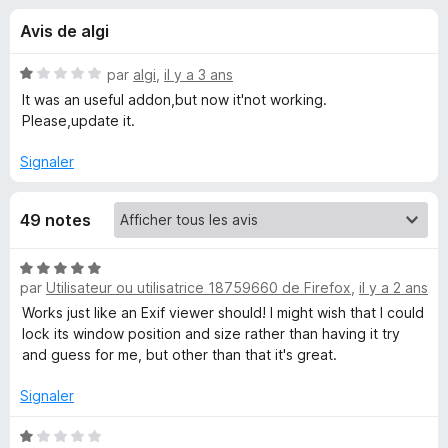
u
5
g
Avis de algi
a
e
t
N
par
algi
,
il y a 3 ans
e
s
o
It was an useful addon,but now it'not working.
u
t
Please,update it.
é
r
p
1
F
Signaler
s
i
o
u
r
49 notes
r
e
u
5
f
N
o
r
par
Utilisateur ou utilisatrice 18759660 de Firefox
,
il y a 2 ans
o
x
t
Works just like an Exif viewer should! I might wish that I could
é
lock its window position and size rather than having it try
E
5
and guess for me, but other than that it's great.
s
x
u
Signaler
r
i
5
N