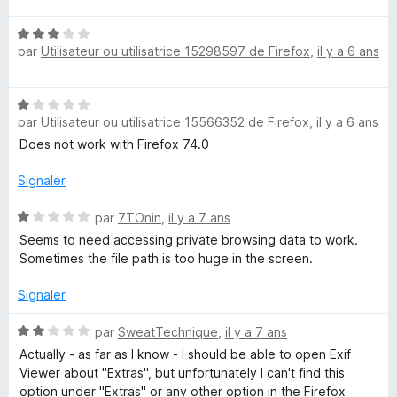
t
s
5
N
é
u
par
Utilisateur ou utilisatrice 15298597 de Firefox
,
il y a 6 ans
o
3
r
t
s
5
é
u
N
3
r
par
Utilisateur ou utilisatrice 15566352 de Firefox
,
il y a 6 ans
o
s
5
t
Does not work with Firefox 74.0
u
é
r
1
Signaler
5
s
u
N
par
7TOnin
,
il y a 7 ans
r
o
Seems to need accessing private browsing data to work.
5
t
Sometimes the file path is too huge in the screen.
é
1
Signaler
s
u
N
par
SweatTechnique
,
il y a 7 ans
r
o
Actually - as far as I know - I should be able to open Exif
5
t
Viewer about "Extras", but unfortunately I can't find this
é
option under "Extras" or any other option in the Firefox