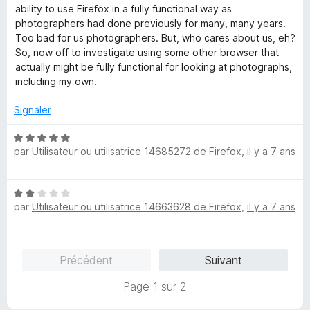
5
ability to use Firefox in a fully functional way as
photographers had done previously for many, many years.
Too bad for us photographers. But, who cares about us, eh?
So, now off to investigate using some other browser that
actually might be fully functional for looking at photographs,
including my own.
Signaler
N
par
Utilisateur ou utilisatrice 14685272 de Firefox
,
il y a 7 ans
o
t
é
N
5
par
Utilisateur ou utilisatrice 14663628 de Firefox
,
il y a 7 ans
o
s
t
u
é
r
2
5
Précédent
Suivant
s
u
Page 1 sur 2
r
5