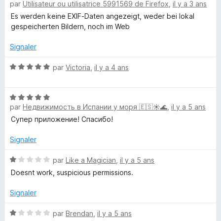
par
Utilisateur ou utilisatrice 5991569 de Firefox
,
il y a 3 ans
o
f
t
Es werden keine EXIF-Daten angezeigt, weder bei lokal
é
gespeicherten Bildern, noch im Web
1
V
s
Signaler
u
i
r
N
par
Victoria
,
il y a 4 ans
5
o
e
t
N
é
par
Недвижимость в Испании у моря 🇪🇸☀️🌊
,
il y a 5 ans
o
5
w
t
s
Супер приложение! Спасибо!
é
u
e
5
r
Signaler
s
5
r
u
N
par
Like a Magician
,
il y a 5 ans
r
o
Doesnt work, suspicious permissions.
5
t
é
Signaler
1
s
N
par
Brendan
,
il y a 5 ans