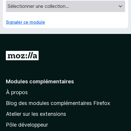
Signaler ce module
A
l
l
e
Modules complémentaires
r
À propos
à
l
Blog des modules complémentaires Firefox
a
Atelier sur les extensions
p
Pôle développeur
a