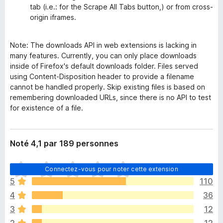
tab (i.e.: for the Scrape All Tabs button,) or from cross-
origin iframes.
Note: The downloads API in web extensions is lacking in
many features. Currently, you can only place downloads
inside of Firefox's default downloads folder. Files served
using Content-Disposition header to provide a filename
cannot be handled properly. Skip existing files is based on
remembering downloaded URLs, since there is no API to test
for existence of a file.
Noté 4,1 par 189 personnes
I
Connectez-vous pour noter cette extension
l
5
110
n
4
36
’
y
3
12
a