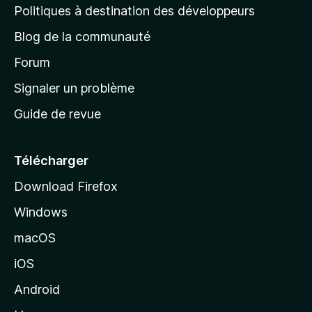
g
Politiques à destination des développeurs
e
Blog de la communauté
d
’
Forum
a
Signaler un problème
c
Guide de revue
c
u
e
Télécharger
i
Download Firefox
l
Windows
d
e
macOS
M
iOS
o
z
Android
i