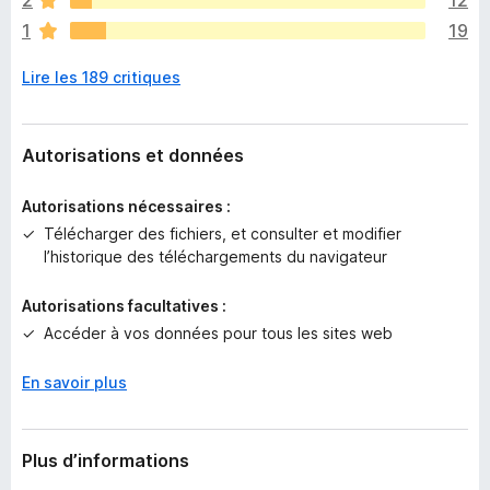
2
12
a
1
19
u
c
Lire les 189 critiques
u
n
e
n
Autorisations et données
o
t
Autorisations nécessaires :
e
Télécharger des fichiers, et consulter et modifier
p
l’historique des téléchargements du navigateur
o
u
Autorisations facultatives :
r
Accéder à vos données pour tous les sites web
l
’
i
En savoir plus
n
s
t
Plus d’informations
a