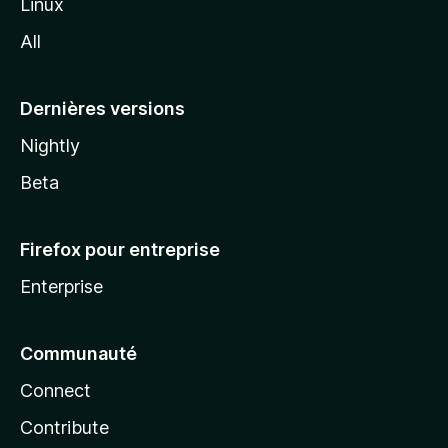
Linux
l
All
l
a
Dernières versions
Nightly
Beta
Firefox pour entreprise
Enterprise
Communauté
Connect
Contribute