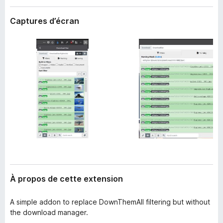
’
g
e
Captures d’écran
a
x
t
t
e
e
n
u
s
r
i
F
o
i
n
r
e
f
o
x
À propos de cette extension
A simple addon to replace DownThemAll filtering but without
the download manager.