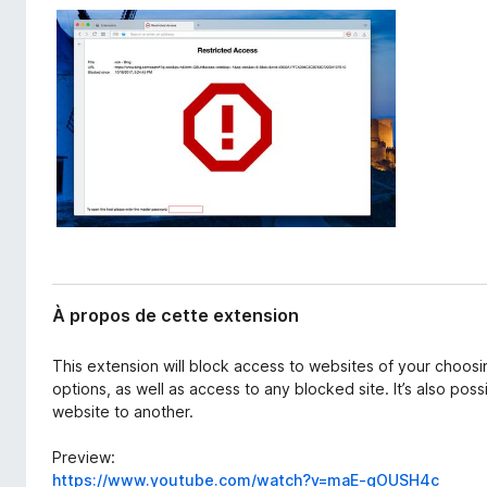
l
g
’
a
e
t
x
e
t
e
u
n
r
s
F
i
i
o
r
n
e
f
o
À propos de cette extension
x
This extension will block access to websites of your choosi
options, as well as access to any blocked site. It’s also poss
website to another.
Preview:
https://www.youtube.com/watch?v=maE-gOUSH4c