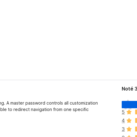
Noté 
I
ng. A master password controls all customization
l
ible to redirect navigation from one specific
5
n
4
’
y
3
a