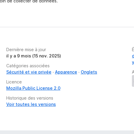
oin de collecter de données.
n
t
Dernière mise à jour
il y a 9 mois (15 nov. 2025)
Catégories associées
Sécurité et vie privée
Apparence
Onglets
A
Licence
Mozilla Public License 2.0
Historique des versions
Voir toutes les versions