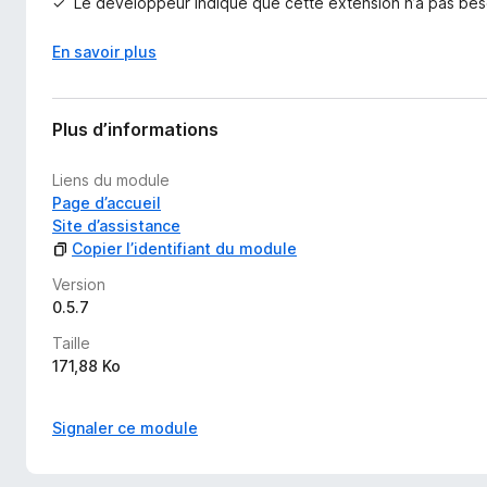
Le développeur indique que cette extension n’a pas bes
f
f
En savoir plus
i
c
h
e
Plus d’informations
r
Liens du module
Page d’accueil
Site d’assistance
Copier l’identifiant du module
Version
0.5.7
Taille
171,88 Ko
Signaler ce module