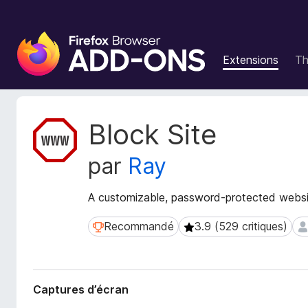
M
o
Extensions
T
d
u
l
e
M
Block Site
s
é
t
p
par
Ray
a
o
d
u
o
A customizable, password-protected websit
r
n
l
n
Recommandé
3.9 (529 critiques)
Recommandé
3.9 (529 critiques)
69
e
é
n
e
s
a
d
v
Captures d’écran
e
i