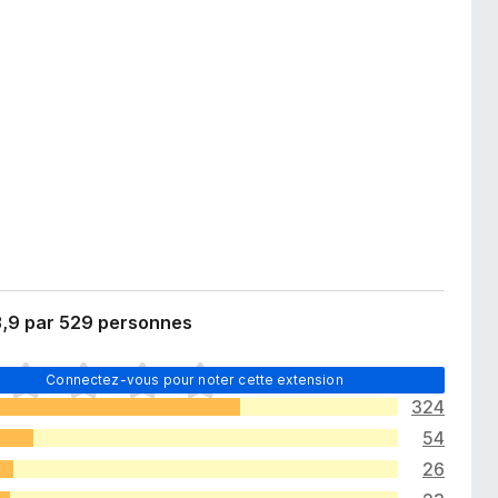
3,9 par 529 personnes
Connectez-vous pour noter cette extension
324
54
26