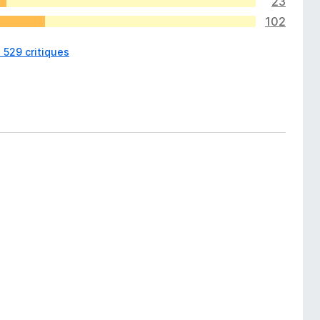
23
102
s 529 critiques