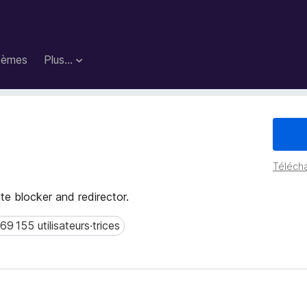
hèmes
Plus…
Télécha
e blocker and redirector.
69 155 utilisateurs·trices
 155 utilisateurs·trices