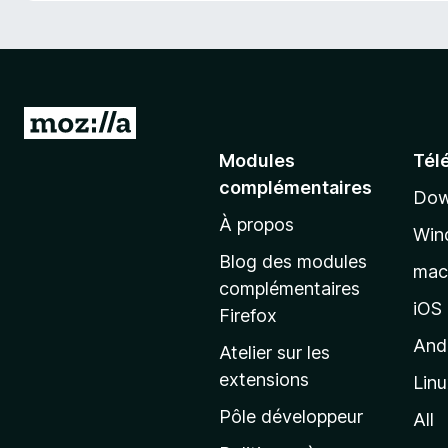
A
l
Modules
Tél
l
complémentaires
Dow
e
À propos
r
Win
à
Blog des modules
ma
l
complémentaires
a
iOS
Firefox
p
And
Atelier sur les
a
extensions
Lin
g
e
Pôle développeur
All
d