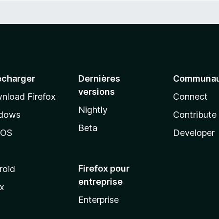
écharger
Dernières
Communau
versions
nload Firefox
Connect
Nightly
dows
Contribute
Beta
cOS
Developer
Firefox pour
roid
entreprise
ux
Enterprise