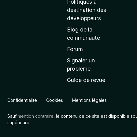
Politiques à
’
destination des
a
développeurs
c
Blog de la
c
communauté
u
e
Forum
i
Signaler un
l
problème
d
Guide de revue
e
M
o
Confidentialité
Cookies
Mentions légales
z
i
Sauf
mention contraire
, le contenu de ce site est disponible so
l
supérieure.
l