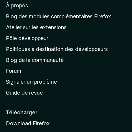
À propos
à
l
Blog des modules complémentaires Firefox
a
Atelier sur les extensions
p
Pôle développeur
a
g
Politiques à destination des développeurs
e
Blog de la communauté
d
’
Forum
a
Signaler un problème
c
Guide de revue
c
u
e
Télécharger
i
Download Firefox
l