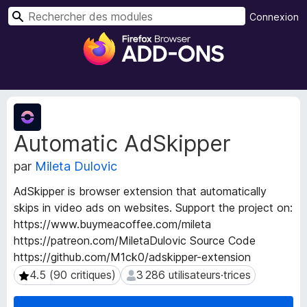
R
Connexion
e
M
c
o
h
d
e
u
r
l
M
c
e
é
h
Automatic AdSkipper
t
s
e
a
p
r
par
Mileta Dulovic
d
o
o
u
AdSkipper is browser extension that automatically
n
r
skips in video ads on websites. Support the project on:
n
l
https://www.buymeacoffee.com/mileta
é
e
e
https://patreon.com/MiletaDulovic Source Code
s
n
https://github.com/M1ck0/adskipper-extension
d
a
4.5 (90 critiques)
3 286 utilisateurs·trices
4.5 (90 critiques)
3 286 utilisateurs·trices
e
v
l
i