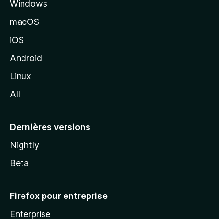
Windows
d
e
macOS
M
iOS
o
z
Android
i
Linux
l
All
l
a
Dernières versions
Nightly
Beta
Firefox pour entreprise
Enterprise