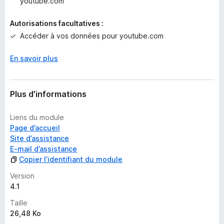
youtube.com
o
u
Autorisations facultatives :
r
Accéder à vos données pour youtube.com
l
’
i
En savoir plus
n
s
t
Plus d’informations
a
n
Liens du module
t
Page d’accueil
Site d’assistance
E-mail d’assistance
Copier l’identifiant du module
Version
4.1
Taille
26,48 Ko