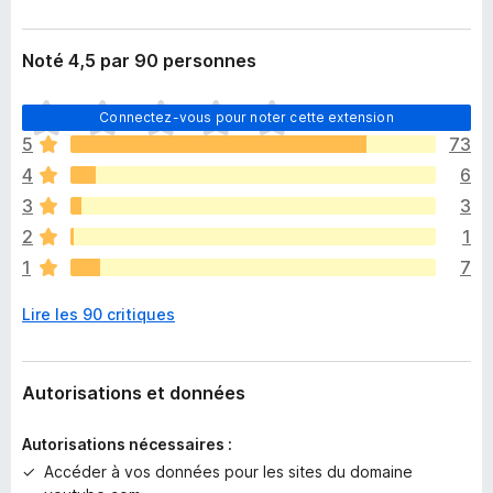
Noté 4,5 par 90 personnes
I
Connectez-vous pour noter cette extension
l
5
73
n
4
6
’
y
3
3
a
2
1
a
1
7
u
c
Lire les 90 critiques
u
n
e
n
Autorisations et données
o
t
Autorisations nécessaires :
e
Accéder à vos données pour les sites du domaine
p