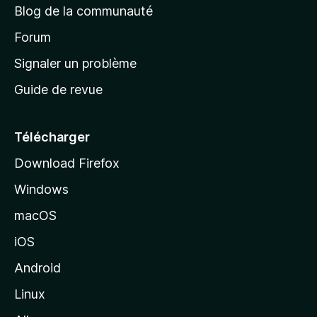
Blog de la communauté
d
’
Forum
a
Signaler un problème
c
Guide de revue
c
u
e
Télécharger
i
Download Firefox
l
Windows
d
e
macOS
M
iOS
o
z
Android
i
Linux
l