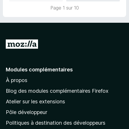
4
u
,
Page 1 sur 10
r
9
5
s
u
r
5
A
l
l
e
Modules complémentaires
r
À propos
à
l
Blog des modules complémentaires Firefox
a
Atelier sur les extensions
p
Pôle développeur
a
g
Politiques à destination des développeurs
e