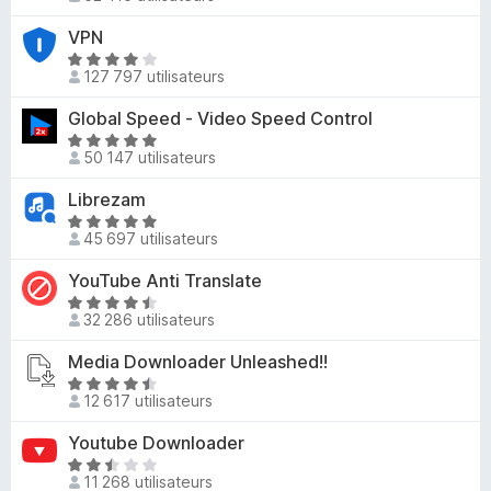
o
,
g
t
VPN
3
a
é
N
s
t
4
127 797 utilisateurs
o
u
,
e
t
r
Global Speed - Video Speed Control
6
u
é
5
s
N
r
4
50 147 utilisateurs
u
o
F
,
r
t
Librezam
2
i
5
é
s
N
r
4
45 697 utilisateurs
u
o
e
,
r
t
YouTube Anti Translate
8
f
5
é
s
N
o
4
32 286 utilisateurs
u
o
x
,
r
t
Media Downloader Unleashed!!
8
5
é
s
N
4
12 617 utilisateurs
u
o
,
r
t
Youtube Downloader
3
5
é
s
N
4
11 268 utilisateurs
u
o