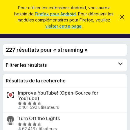
R
Connexion
Pour utiliser les extensions Android, vous aurez
e
besoin de
Firefox pour Android
. Pour découvrir les
M
C
c
modules complémentaires pour Firefox, veuillez
a
o
visiter cette page
.
c
h
d
h
e
e
u
r
r
l
c
c
227 résultats pour « streaming »
e
e
m
h
s
e
e
s
Filtrer les résultats
p
s
r
o
a
g
u
Résultats de la recherche
e
r
Improve YouTube! (Open-Source for
l
YouTube)
e
N
n
101 592 utilisateurs
o
a
t
Turn Off the Lights
v
é
N
i
4
62 416 utilisateurs