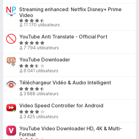
,
r
t
Streaming enhanced: Netflix Disney+ Prime
3
5
é
Video
s
2
N
u
11 170 utilisateurs
,
o
r
3
t
5
YouTube Anti Translate - Official Port
s
é
N
u
4
7 794 utilisateurs
o
r
,
t
5
YouTube Downloader
6
é
N
s
4
6 041 utilisateurs
o
u
,
t
r
Téléchargeur Vidéo & Audio Intelligent
8
é
5
s
N
3
3 888 utilisateurs
u
o
,
r
t
Video Speed Controller for Android
3
5
é
s
N
4
3 425 utilisateurs
u
o
,
r
t
YouTube Video Downloader HD, 4K & Multi-
3
5
é
Format
s
3