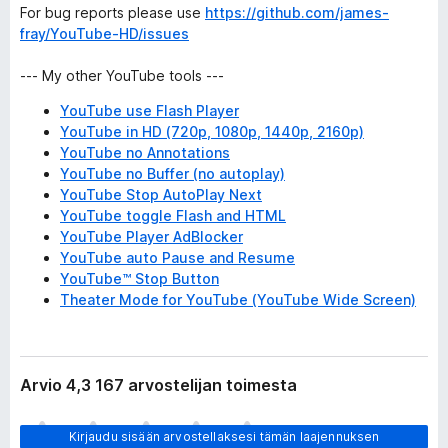
For bug reports please use
https://github.com/james-
fray/YouTube-HD/issues
--- My other YouTube tools ---
YouTube use Flash Player
YouTube in HD (720p, 1080p, 1440p, 2160p)
YouTube no Annotations
YouTube no Buffer (no autoplay)
YouTube Stop AutoPlay Next
YouTube toggle Flash and HTML
YouTube Player AdBlocker
YouTube auto Pause and Resume
YouTube™ Stop Button
Theater Mode for YouTube (YouTube Wide Screen)
Arvio 4,3 167 arvostelijan toimesta
E
Kirjaudu sisään arvostellaksesi tämän laajennuksen