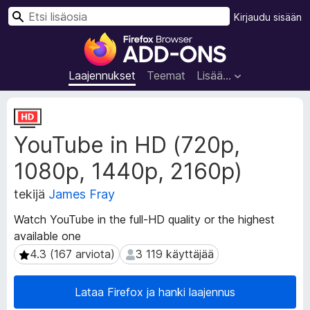
H
Kirjaudu sisään
a
F
k
i
u
r
Laajennukset
Teemat
Lisää…
e
f
L
o
a
YouTube in HD (720p,
a
x
j
-
1080p, 1440p, 2160p)
e
s
n
e
tekijä
James Fray
n
l
u
Watch YouTube in the full-HD quality or the highest
a
k
available one
i
s
4.3 (167 arviota)
3 119 käyttäjää
4.3 (167 arviota)
3 119 käyttäjää
e
m
n
e
m
n
Lataa Firefox ja hanki laajennus
e
l