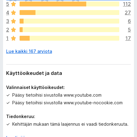
i
5
112
v
4
27
i
e
3
6
l
2
5
ä
1
17
a
r
Lue kaikki 167 arviota
v
i
o
i
Käyttöoikeudet ja data
t
a
Valinnaiset käyttöoikeudet:
Pääsy tietoihisi sivustolla www.youtube.com
Pääsy tietoihisi sivustolla www.youtube-nocookie.com
Tiedonkeruu:
Kehittäjän mukaan tämä laajennus ei vaadi tiedonkeruuta.