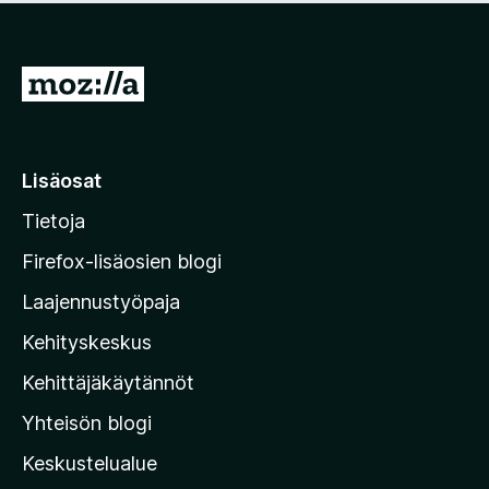
S
i
i
r
Lisäosat
r
Tietoja
y
M
Firefox-lisäosien blogi
o
Laajennustyöpaja
z
Kehityskeskus
i
l
Kehittäjäkäytännöt
l
Yhteisön blogi
a
n
Keskustelualue