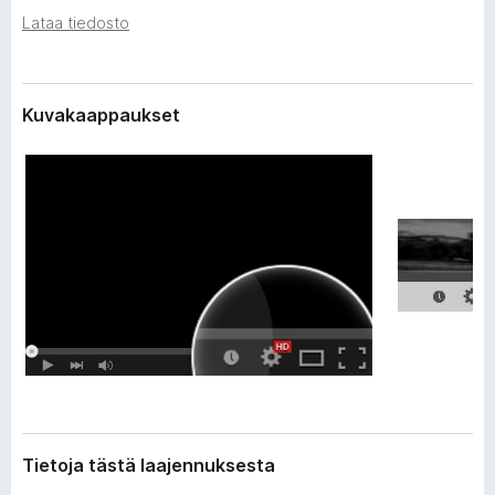
t
i
Lataa tiedosto
a
s
t
ä
i
e
o
Kuvakaappaukset
d
s
o
a
t
t
Tietoja tästä laajennuksesta