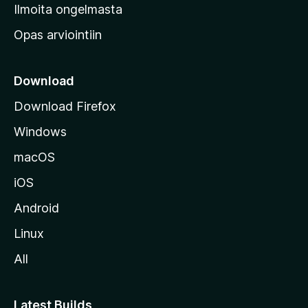
v
Ilmoita ongelmasta
e
Opas arviointiin
r
k
k
Download
o
Download Firefox
s
Windows
i
v
macOS
u
iOS
s
t
Android
o
Linux
l
All
l
e
Latest Builds