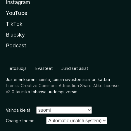
Instagram
YouTube
TikTok
Bluesky
Podcast
Tietosuoja
Evästeet
Juridiset asiat
Jos ei erikseen
mainita
, tämän sivuston sisällön kattaa
lisenssi
Creative Commons Attribution Share-Alike License
v3.0
tai mikä tahansa uudempi versio.
Vaihda kieltä
Change theme