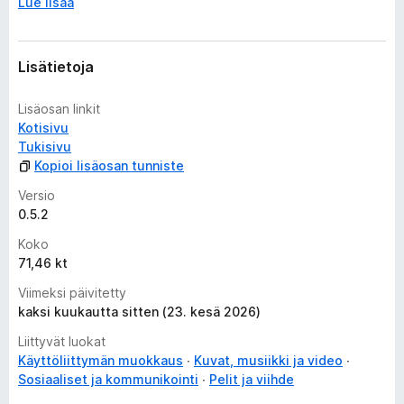
Lue lisää
Lisätietoja
Lisäosan linkit
Kotisivu
Tukisivu
Kopioi lisäosan tunniste
Versio
0.5.2
Koko
71,46 kt
Viimeksi päivitetty
kaksi kuukautta sitten (23. kesä 2026)
Liittyvät luokat
Käyttöliittymän muokkaus
Kuvat, musiikki ja video
Sosiaaliset ja kommunikointi
Pelit ja viihde