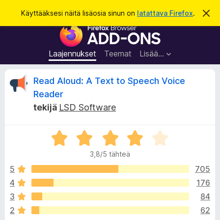
H
Kirjaudu sisään
Käyttääksesi näitä lisäosia sinun on
latattava Firefox
.
O
h
a
F
i
k
t
i
a
u
r
t
Laajennukset
Teemat
Lisää…
ä
e
m
f
ä
A
Read Aloud: A Text to Speech Voice
i
o
l
Reader
x
m
r
tekijä
LSD Software
o
-
i
s
t
v
u
e
A
s
r
l
i
3,8/5 tähteä
v
a
i
5
705
i
o
o
m
4
176
i
e
t
3
84
t
n
u
2
62
l
3