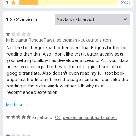
l
1
245
,
i
8
s
i
/
1 272 arviota
ä
5
o
s
A
s
kirjoittanut
RescuePaws
,
seitsemän kuukautta sitten
r
a
ä
v
Not the best. Agree with other users that Edge is better for
t
i
reading than this. Also I don't like that it automatically sets
o
o
your setting to allow this developer access to ALL your data
i
unless you change it but even then it piggies back off of
s
t
google.translate. Also doesn't even read my full text book
u
page just the title and then the page number. I don't like the
1
reading in the extra window either. Idk why its a
a
/
recommended extension.
5
l
Merkitse
l
A
kirjoittanut
C4
,
seitsemän kuukautta sitten
r
v
e
A