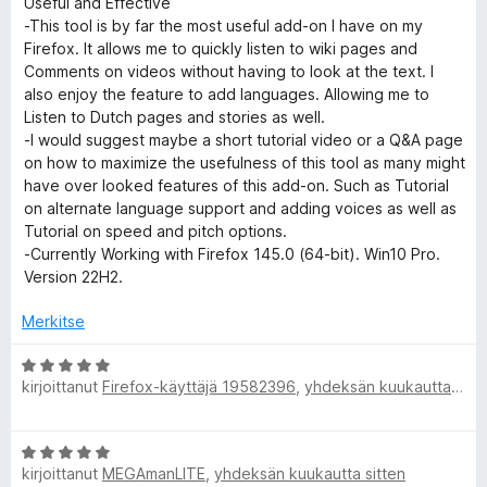
p
v
i
Useful and Effective
i
t
-This tool is by far the most useful add-on I have on my
o
u
Firefox. It allows me to quickly listen to wiki pages and
e
i
1
Comments on videos without having to look at the text. I
t
/
also enjoy the feature to add languages. Allowing me to
e
u
5
Listen to Dutch pages and stories as well.
5
-I would suggest maybe a short tutorial video or a Q&A page
c
/
on how to maximize the usefulness of this tool as many might
5
have over looked features of this add-on. Such as Tutorial
h
on alternate language support and adding voices as well as
Tutorial on speed and pitch options.
-Currently Working with Firefox 145.0 (64-bit). Win10 Pro.
V
Version 22H2.
o
Merkitse
i
A
kirjoittanut
Firefox-käyttäjä 19582396
,
yhdeksän kuukautta sitten
r
v
c
i
A
o
e
kirjoittanut
MEGAmanLITE
,
yhdeksän kuukautta sitten
r
i