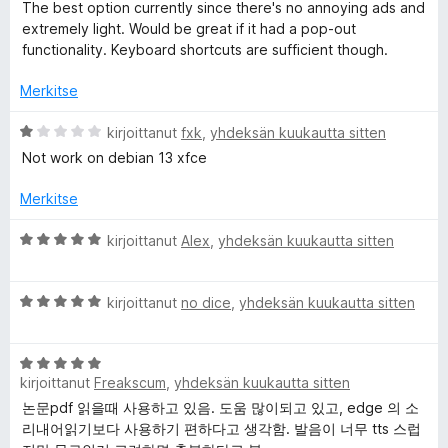
r
The best option currently since there's no annoying ads and
5
v
extremely light. Would be great if it had a pop-out
/
i
functionality. Keyboard shortcuts are sufficient though.
5
o
i
Merkitse
t
u
A
kirjoittanut
fxk
,
yhdeksän kuukautta sitten
5
r
Not work on debian 13 xfce
/
v
5
i
Merkitse
o
i
A
kirjoittanut
Alex
,
yhdeksän kuukautta sitten
t
r
u
v
1
A
i
kirjoittanut
no dice
,
yhdeksän kuukautta sitten
/
r
o
5
v
i
A
i
t
kirjoittanut
Freakscum
,
yhdeksän kuukautta sitten
r
o
u
v
i
5
논문pdf 읽을때 사용하고 있음. 도움 많이되고 있고, edge 의 소
i
t
/
리내어읽기보다 사용하기 편하다고 생각함. 발음이 너무 tts 스럽
o