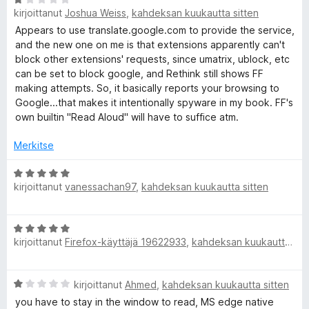
i
kirjoittanut
Joshua Weiss
,
kahdeksan kuukautta sitten
r
o
R
v
i
Appears to use translate.google.com to provide the service,
i
t
and the new one on me is that extensions apparently can't
e
o
u
block other extensions' requests, since umatrix, ublock, etc
i
5
can be set to block google, and Rethink still shows FF
t
a
/
making attempts. So, it basically reports your browsing to
u
5
Google...that makes it intentionally spyware in my book. FF's
1
own builtin "Read Aloud" will have to suffice atm.
d
/
5
Merkitse
A
A
l
kirjoittanut
vanessachan97
,
kahdeksan kuukautta sitten
r
v
i
o
A
o
kirjoittanut
Firefox-käyttäjä 19622933
,
kahdeksan kuukautta sitten
r
i
u
v
t
i
u
A
kirjoittanut
Ahmed
,
kahdeksan kuukautta sitten
d
o
5
r
i
you have to stay in the window to read, MS edge native
/