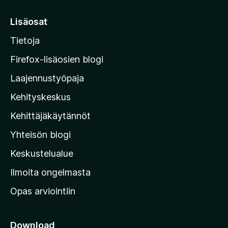
i
r
Lisäosat
r
Tietoja
y
M
Firefox-lisäosien blogi
o
Laajennustyöpaja
z
Kehityskeskus
i
l
Kehittäjäkäytännöt
l
Yhteisön blogi
a
n
Keskustelualue
v
Ilmoita ongelmasta
e
Opas arviointiin
r
k
k
Download