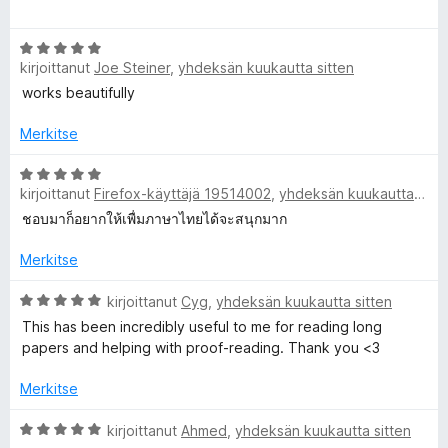
v
t
R
i
u
A
o
5
kirjoittanut
Joe Steiner
,
yhdeksän kuukautta sitten
r
i
/
e
v
works beautifully
t
5
i
u
a
o
Merkitse
5
i
/
d
t
A
5
kirjoittanut
Firefox-käyttäjä 19514002
,
yhdeksän kuukautta sitten
u
r
5
v
ชอบมาก็อยากให้เพื่มภาษาไทยได้จะสนุกมาก
e
/
i
5
o
Merkitse
r
i
t
A
kirjoittanut
Cyg
,
yhdeksän kuukautta sitten
u
r
This has been incredibly useful to me for reading long
5
v
papers and helping with proof-reading. Thank you <3
/
i
5
o
Merkitse
i
t
A
kirjoittanut
Ahmed
,
yhdeksän kuukautta sitten
u