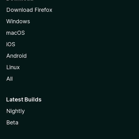
o
Download Firefox
s
Windows
i
v
macOS
u
iOS
s
t
Android
o
Linux
l
All
l
e
Latest Builds
Nightly
Beta