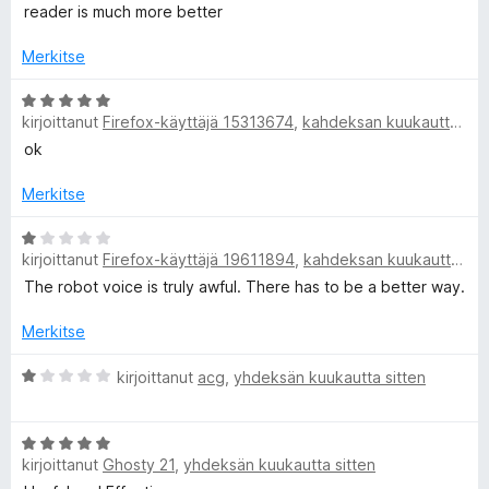
v
t
reader is much more better
5
:
i
u
o
5
Merkitse
A
i
/
t
A
5
T
u
kirjoittanut
Firefox-käyttäjä 15313674
,
kahdeksan kuukautta sitten
r
1
v
ok
/
i
e
5
o
Merkitse
i
x
t
A
kirjoittanut
Firefox-käyttäjä 19611894
,
kahdeksan kuukautta sitten
u
r
t
5
v
The robot voice is truly awful. There has to be a better way.
/
i
t
5
o
Merkitse
i
t
A
kirjoittanut
acg
,
yhdeksän kuukautta sitten
o
u
r
1
v
S
A
/
i
kirjoittanut
Ghosty 21
,
yhdeksän kuukautta sitten
r
5
o