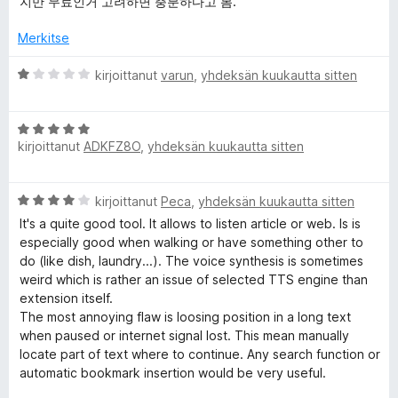
u
5
지만 무료인거 고려하면 충분하다고 봄.
i
5
t
/
Merkitse
u
5
5
A
kirjoittanut
varun
,
yhdeksän kuukautta sitten
/
r
5
v
A
i
kirjoittanut
ADKFZ8O
,
yhdeksän kuukautta sitten
r
o
v
i
i
t
A
kirjoittanut
Peca
,
yhdeksän kuukautta sitten
o
u
r
i
1
It's a quite good tool. It allows to listen article or web. Is is
v
t
/
especially good when walking or have something other to
i
u
5
do (like dish, laundry...). The voice synthesis is sometimes
o
5
weird which is rather an issue of selected TTS engine than
i
/
extension itself.
t
5
The most annoying flaw is loosing position in a long text
u
when paused or internet signal lost. This mean manually
4
locate part of text where to continue. Any search function or
/
automatic bookmark insertion would be very useful.
5