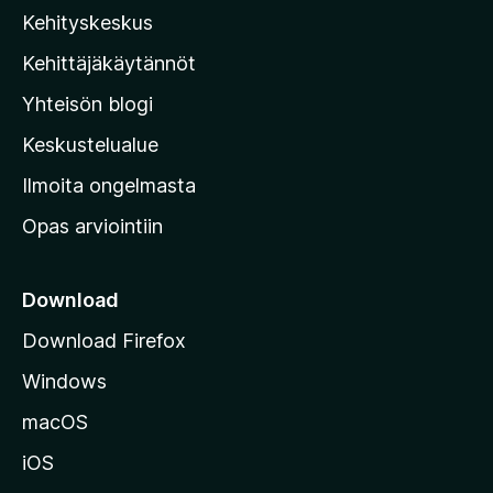
Kehityskeskus
i
l
Kehittäjäkäytännöt
l
Yhteisön blogi
a
n
Keskustelualue
v
Ilmoita ongelmasta
e
Opas arviointiin
r
k
k
Download
o
Download Firefox
s
Windows
i
v
macOS
u
iOS
s