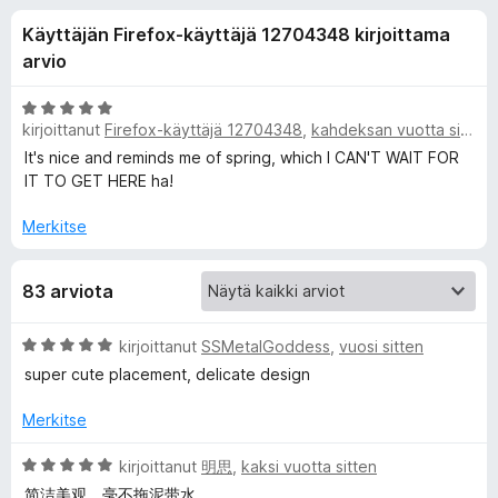
l
6
i
Käyttäjän Firefox-käyttäjä 12704348 kirjoittama
/
s
i
5
arvio
ä
o
s
A
s
kirjoittanut
Firefox-käyttäjä 12704348
,
kahdeksan vuotta sitten
r
a
v
It's nice and reminds me of spring, which I CAN'T WAIT FOR
ä
i
t
IT TO GET HERE ha!
o
o
i
Merkitse
t
s
u
83 arviota
5
a
/
5
A
kirjoittanut
SSMetalGoddess
,
vuosi sitten
r
l
super cute placement, delicate design
v
i
Merkitse
l
o
i
A
kirjoittanut
明思
,
kaksi vuotta sitten
e
t
r
简洁美观，毫不拖泥带水。