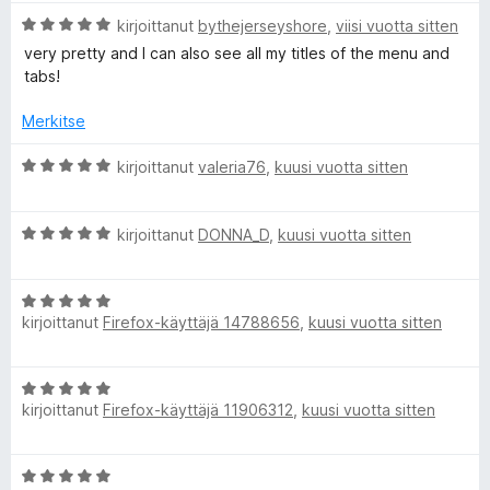
v
t
5
a
A
i
kirjoittanut
bythejerseyshore
,
viisi vuotta sitten
u
r
o
5
very pretty and I can also see all my titles of the menu and
l
v
i
/
tabs!
i
t
5
o
u
Merkitse
i
5
t
/
A
kirjoittanut
valeria76
,
kuusi vuotta sitten
u
5
r
5
v
/
A
i
kirjoittanut
DONNA_D
,
kuusi vuotta sitten
5
r
o
v
i
A
i
t
kirjoittanut
Firefox-käyttäjä 14788656
,
kuusi vuotta sitten
r
o
u
v
i
5
i
t
/
A
o
u
5
kirjoittanut
Firefox-käyttäjä 11906312
,
kuusi vuotta sitten
r
i
5
v
t
/
i
u
5
A
o
5