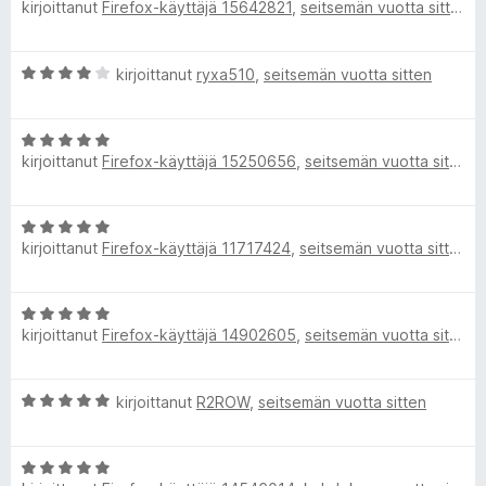
kirjoittanut
Firefox-käyttäjä 15642821
,
seitsemän vuotta sitten
r
i
/
v
t
5
i
u
A
kirjoittanut
ryxa510
,
seitsemän vuotta sitten
o
5
r
i
/
v
t
5
A
i
u
kirjoittanut
Firefox-käyttäjä 15250656
,
seitsemän vuotta sitten
r
o
5
v
i
/
i
t
5
A
o
u
kirjoittanut
Firefox-käyttäjä 11717424
,
seitsemän vuotta sitten
r
i
4
v
t
/
i
u
5
A
o
5
kirjoittanut
Firefox-käyttäjä 14902605
,
seitsemän vuotta sitten
r
i
/
v
t
5
i
u
A
kirjoittanut
R2ROW
,
seitsemän vuotta sitten
o
5
r
i
/
v
t
5
A
i
u