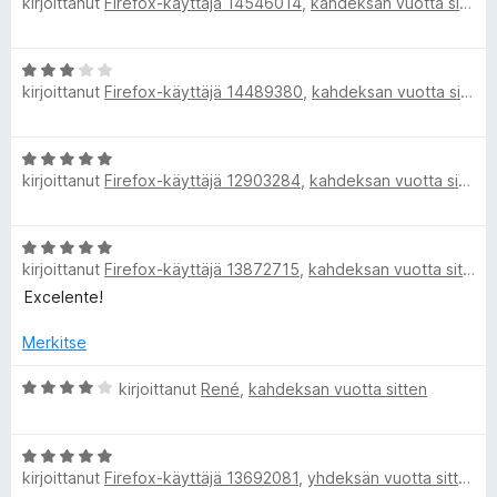
kirjoittanut
Firefox-käyttäjä 14546014
,
kahdeksan vuotta sitten
r
o
5
v
i
/
i
t
5
A
o
u
kirjoittanut
Firefox-käyttäjä 14489380
,
kahdeksan vuotta sitten
r
i
5
v
t
/
i
u
5
A
o
5
kirjoittanut
Firefox-käyttäjä 12903284
,
kahdeksan vuotta sitten
r
i
/
v
t
5
i
u
A
o
3
kirjoittanut
Firefox-käyttäjä 13872715
,
kahdeksan vuotta sitten
r
i
/
v
Excelente!
t
5
i
u
o
Merkitse
5
i
/
t
A
kirjoittanut
René
,
kahdeksan vuotta sitten
5
u
r
5
v
A
/
i
kirjoittanut
Firefox-käyttäjä 13692081
,
yhdeksän vuotta sitten
r
5
o