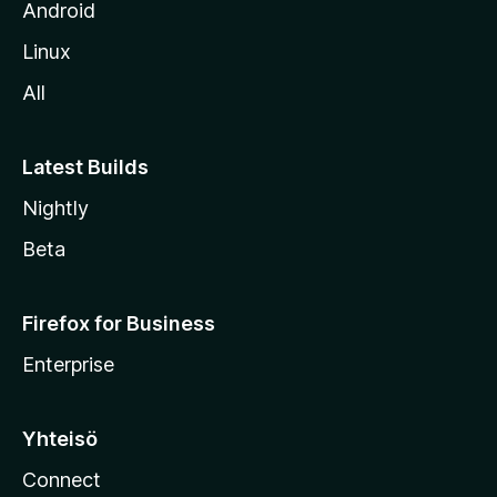
t
Android
o
Linux
l
All
l
e
Latest Builds
Nightly
Beta
Firefox for Business
Enterprise
Yhteisö
Connect