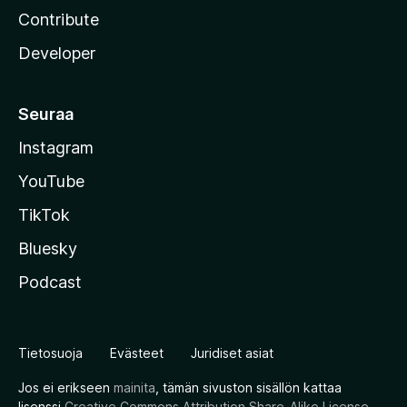
Contribute
Developer
Seuraa
Instagram
YouTube
TikTok
Bluesky
Podcast
Tietosuoja
Evästeet
Juridiset asiat
Jos ei erikseen
mainita
, tämän sivuston sisällön kattaa
lisenssi
Creative Commons Attribution Share-Alike License