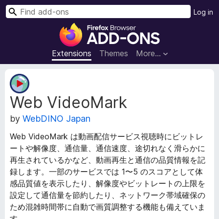
S
Log in
e
F
a
i
r
r
Extensions
Themes
More…
c
e
h
f
E
o
x
Web VideoMark
t
x
e
B
by
WebDINO Japan
n
r
s
o
Web VideoMark は動画配信サービス視聴時にビットレ
i
w
ートや解像度、通信量、通信速度、途切れなく滑らかに
o
s
再生されているかなど、動画再生と通信の品質情報を記
n
e
M
録します。一部のサービスでは 1〜5 のスコアとして体
e
r
感品質値を表示したり、解像度やビットレートの上限を
t
A
設定して通信量を節約したり、ネットワーク帯域確保の
a
d
ため混雑時間帯に自動で画質調整する機能も備えていま
d
d
す。