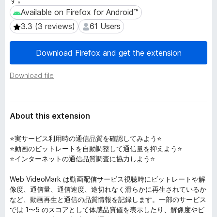
a
-
Available on Firefox for Android™
Available on Firefox for Android™
t
o
a
3.3 (3 reviews)
61 Users
3.3 (3 reviews)
61 Users
n
s
Download Firefox and get the extension
Download file
About this extension
⭐️実サービス利用時の通信品質を確認してみよう⭐️
⭐️動画のビットレートを自動調整して通信量を抑えよう⭐️
⭐️インターネットの通信品質調査に協力しよう⭐️
Web VideoMark は動画配信サービス視聴時にビットレートや解
像度、通信量、通信速度、途切れなく滑らかに再生されているか
など、動画再生と通信の品質情報を記録します。一部のサービス
では 1〜5 のスコアとして体感品質値を表示したり、解像度やビ