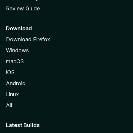
m
Review Guide
e
p
a
Download
g
Download Firefox
e
Windows
macOS
iOS
Android
Linux
All
Latest Builds