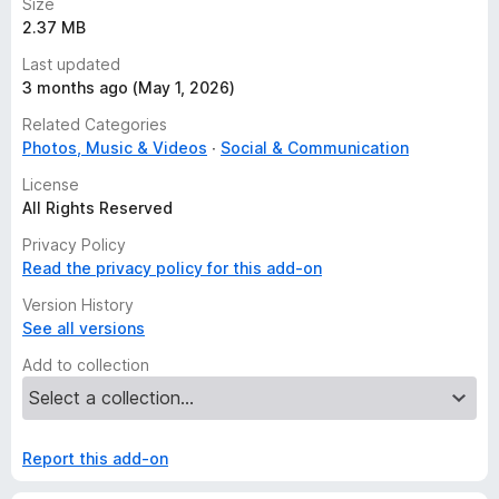
Size
協力ください。
2.37 MB
■■■ プライバシーについて ■■■
Last updated
3 months ago (May 1, 2026)
本拡張機能では動画の視聴中にビットレート・解像度などの動画
Related Categories
情報、動画のシークなどイベント情報、利用ブラウザ
Photos, Music & Videos
Social & Communication
(UserAgent) など、サービス品質の評価・分析に必要な視聴情報
を記録します。これらの情報を個人を識別できる情報と紐付け可
License
能な形で記録することはありません。統計処理によって匿名デー
All Rights Reserved
タから個人を再識別することも不可能なようプライバシー処理を
Privacy Policy
行っています。
Read the privacy policy for this add-on
Web VideoMark の仕組みや体感品質値、あるいはプライバシー
Version History
保護の取り組みについて詳しくはプロジェクトサイトをご覧くだ
See all versions
さい:
https://vm.webdino.org/
Add to collection
Android 版の Firefox Nightly でご利用になる場合はこちらを参
照してください:
http://vm.webdino.org/androidnightly
Report this add-on