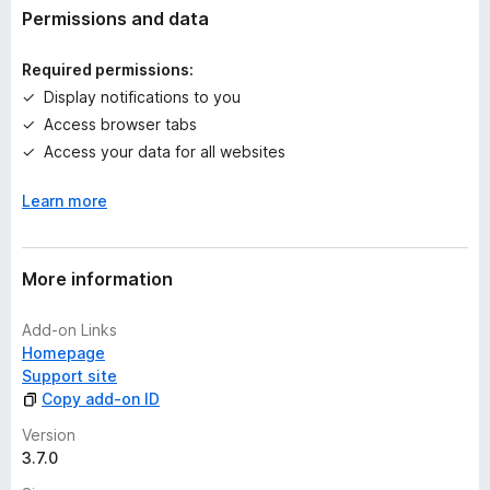
t
Permissions and data
i
視聴終了後には、VideoMark アイコンから計測結果や履歴ペー
n
ジを開いて、どの程度動画を見たか確認したり、視聴した動画の
Required permissions:
g
一覧や視聴時のネットワークやプレイヤーの情報を確認頂けま
Display notifications to you
s
す。
Access browser tabs
y
e
Access your data for all websites
動画視聴時の通信量を抑えたい場合は、設定画面で解像度やビッ
t
トレートの制限機能や、混雑時間帯の自動ビットレート制限機能
Learn more
を有効化してください。
■■■ Web VideoMark について ■■■
More information
Web VideoMark はインターネット通信帯域の 6 割を占める動画
配信サービスを実際に利用した際の品質データを分析・公開し、
Add-on Links
ネットワーク資源の有効活用と品質向上に役立てる研究調査プロ
Homepage
ジェクトです。
Support site
Copy add-on ID
この拡張機能を通じて集められた視聴データは、学術研究と共
に、キャリアやプロバイダーなどの通信事業社や動画配信サービ
Version
ス事業社のサービス品質改善に役立てられます。ご利用のサービ
3.7.0
ス品質改善や、インターネット全体の品質向上に向けた調査にご