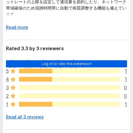
ットレートの上限を設定して通信量を節約したり、ネットワーク
帯域確保のため混雑時間帯に自動で画質調整する機能も備えてい
ます。
インストール後は調査対象となる動画配信サービスでお好きな動
E
Read more
画を再生するだけです。動画の視聴中に自動的に計測や体感品質
x
値計算を行います。視聴終了後も計測結果を一覧で確認したり、
p
他の利用者の計測結果と比較して頂けます。
a
Rated 3.3 by 3 reviewers
n
ご利用のキャリアやプロバイダで実際の動画サービスを快適・高
d
T
品質に視聴できるか確認してみてください。
Log in to rate this extension
t
h
o
5
1
e
■■■ 使い方 ■■■
4
1
r
e
3
0
調査対象となる動画配信サービスは現在 AbemaTV, Amazon
a
Prime Video, dTV, FOD, NHK オンデマンド, Paravi, TVer,
2
0
r
YouTube, ニコニコ動画, ニコニコ生放送です。TVer, Paravi,
1
1
e
YouTube では動画を再生すると、体感品質値の計算に必要な動
n
画のビットレート・解像度などの視聴情報を自動的に計測しま
Read all 3 reviews
o
す。計測中はツールバーに追加される VideoMark アイコンの色
r
がグレーからカラーに変化し、動画の左上に測定値を表示します
a
(測定値の表示は設定でオフにできます)。