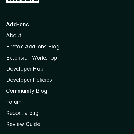
o
t
o
t
f
o
Add-ons
5
M
About
o
z
Firefox Add-ons Blog
i
Extension Workshop
l
Developer Hub
l
a
Developer Policies
'
Community Blog
s
h
Forum
o
Report a bug
m
Review Guide
e