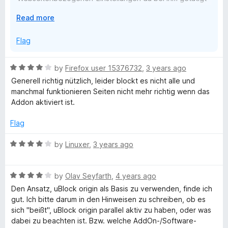
hast.
s
E
Read more
x
p
c
Flag
a
n
h
R
by
Firefox user 15376732
,
3 years ago
d
a
Generell richtig nützlich, leider blockt es nicht alle und
t
o
t
manchmal funktionieren Seiten nicht mehr richtig wenn das
o
e
Addon aktiviert ist.
d
n
4
Flag
o
e
u
R
by
Linuxer
,
3 years ago
t
a
r
o
t
f
R
e
by
Olav Seyfarth
,
4 years ago
5
a
d
Den Ansatz, uBlock origin als Basis zu verwenden, finde ich
t
4
gut. Ich bitte darum in den Hinweisen zu schreiben, ob es
e
o
sich "beißt", uBlock origin parallel aktiv zu haben, oder was
d
u
dabei zu beachten ist. Bzw. welche AddOn-/Software-