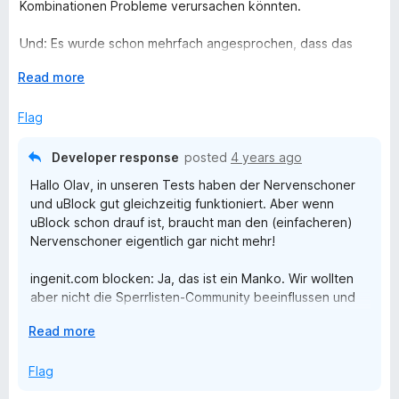
4
t
Kombinationen Probleme verursachen könnten.
o
o
u
f
Und: Es wurde schon mehrfach angesprochen, dass das
t
5
Banner von ingenit.com nicht geblockt wird. Ist das ein
o
E
Read more
Feature? Vielleicht wäre es an der Zeit, das eigene Banner
f
x
so zu gestalten, dass es geblockt werden kann?
5
p
Flag
a
n
Developer response
posted
4 years ago
d
Hallo Olav, in unseren Tests haben der Nervenschoner
t
und uBlock gut gleichzeitig funktioniert. Aber wenn
o
uBlock schon drauf ist, braucht man den (einfacheren)
Nervenschoner eigentlich gar nicht mehr!
ingenit.com blocken: Ja, das ist ein Manko. Wir wollten
aber nicht die Sperrlisten-Community beeinflussen und
extra-Sperrregeln für uns beantragen.
E
Read more
x
p
Flag
a