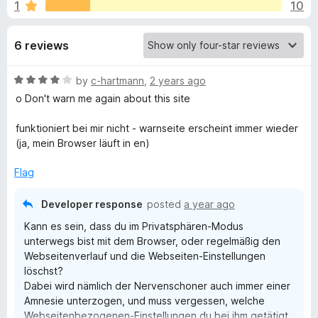
s
1
10
u
-
t
o
f
o
6 reviews
n
f
s
o
5
R
by
c-hartmann
,
2 years ago
a
o Don't warn me again about this site
r
t
e
funktioniert bei mir nicht - warnseite erscheint immer wieder
N
d
(ja, mein Browser läuft in en)
4
e
o
Flag
u
t
r
Developer response
posted
a year ago
o
Kann es sein, dass du im Privatsphären-Modus
f
v
unterwegs bist mit dem Browser, oder regelmäßig den
5
Webseitenverlauf und die Webseiten-Einstellungen
löschst?
e
Dabei wird nämlich der Nervenschoner auch immer einer
Amnesie unterzogen, und muss vergessen, welche
n
Webseitenbezogenen-Einstellungen du bei ihm getätigt