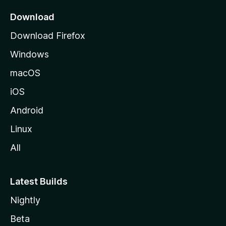
p
a
Download
g
Download Firefox
e
Windows
macOS
iOS
Android
Linux
All
Latest Builds
Nightly
Beta