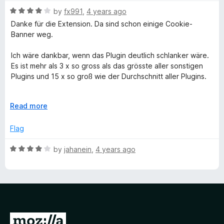
n
R
by
fx991
,
4 years ago
d
a
Danke für die Extension. Da sind schon einige Cookie-
t
t
Banner weg.
o
e
d
Ich wäre dankbar, wenn das Plugin deutlich schlanker wäre.
4
Es ist mehr als 3 x so gross als das grösste aller sonstigen
o
Plugins und 15 x so groß wie der Durchschnitt aller Plugins.
u
t
Braucht das wirklich über 40 MB Schriftarten?
o
E
Read more
f
x
5
p
Flag
a
n
R
by
jahanein
,
4 years ago
d
a
t
t
o
e
d
4
o
G
u