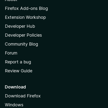
o
z
Firefox Add-ons Blog
i
Extension Workshop
l
Developer Hub
l
a
Developer Policies
'
Community Blog
s
h
Forum
o
Report a bug
m
Review Guide
e
p
a
Download
g
Download Firefox
e
Windows