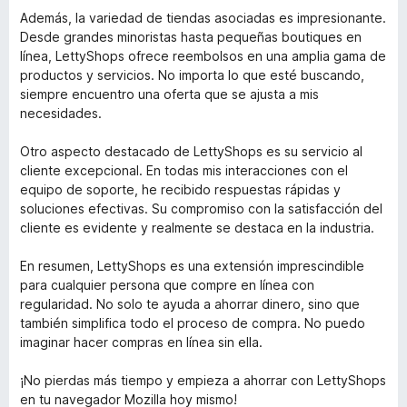
a
Además, la variedad de tiendas asociadas es impresionante.
Desde grandes minoristas hasta pequeñas boutiques en
línea, LettyShops ofrece reembolsos en una amplia gama de
c
productos y servicios. No importa lo que esté buscando,
siempre encuentro una oferta que se ajusta a mis
k
necesidades.
s
Otro aspecto destacado de LettyShops es su servicio al
cliente excepcional. En todas mis interacciones con el
e
equipo de soporte, he recibido respuestas rápidas y
soluciones efectivas. Su compromiso con la satisfacción del
cliente es evidente y realmente se destaca en la industria.
r
En resumen, LettyShops es una extensión imprescindible
v
para cualquier persona que compre en línea con
regularidad. No solo te ayuda a ahorrar dinero, sino que
i
también simplifica todo el proceso de compra. No puedo
imaginar hacer compras en línea sin ella.
c
¡No pierdas más tiempo y empieza a ahorrar con LettyShops
en tu navegador Mozilla hoy mismo!