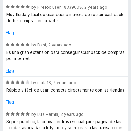
o
R
by
Firefox user 18339008
,
2 years ago
u
a
Muy fluida y facil de usar buena manera de recibir cashback
t
t
de tus compras en la webs
o
e
f
d
Flag
5
5
o
R
by
Dani
,
2 years ago
u
a
Es una gran extensión para conseguir Cashback de compras
t
t
por internet
o
e
f
d
Flag
5
5
o
R
by
mata13
,
2 years ago
u
a
Rápido y fácil de usar, conecta directamente con las tiendas
t
t
o
e
Flag
f
d
5
4
R
by
Luis Pernia
,
2 years ago
o
a
Super practica, la activas entras en cualquier pagina de las
u
t
tiendas asociadas a letyshop y se registran las transaciones