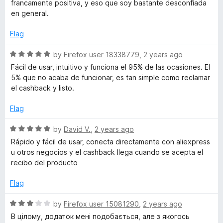
francamente positiva, y eso que soy bastante desconfiada
en general.
Flag
R
by
Firefox user 18338779
,
2 years ago
a
Fácil de usar, intuitivo y funciona el 95% de las ocasiones. El
t
5% que no acaba de funcionar, es tan simple como reclamar
e
el cashback y listo.
d
5
Flag
o
u
R
by
David V.
,
2 years ago
t
a
Rápido y fácil de usar, conecta directamente con aliexpress
o
t
u otros negocios y el cashback llega cuando se acepta el
f
e
recibo del producto
5
d
5
Flag
o
u
R
by
Firefox user 15081290
,
2 years ago
t
a
В цілому, додаток мені подобається, але з якогось
o