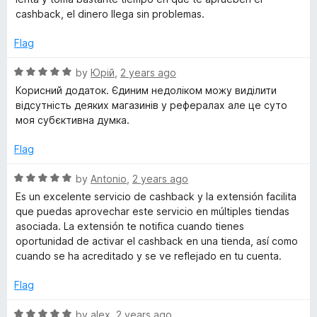
f
e
cashback, el dinero llega sin problemas.
5
d
5
Flag
o
u
R
by
Юрій
,
2 years ago
t
a
Корисний додаток. Єдиним недоліком можу виділити
o
t
відсутність деяких магазинів у рефералах але це суто
f
e
моя субєктивна думка.
5
d
5
Flag
o
u
R
by
Antonio
,
2 years ago
t
a
Es un excelente servicio de cashback y la extensión facilita
o
t
que puedas aprovechar este servicio en múltiples tiendas
f
e
asociada. La extensión te notifica cuando tienes
5
d
oportunidad de activar el cashback en una tienda, así como
5
cuando se ha acreditado y se ve reflejado en tu cuenta.
o
u
Flag
t
o
R
by
alex
,
2 years ago