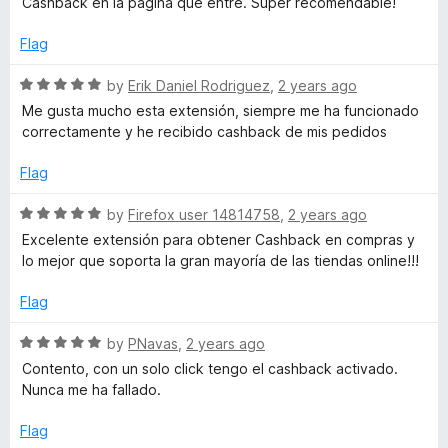
Cashback en la página que entre. Super recomendable!
t
e
o
d
Flag
f
5
5
o
R
by
Erik Daniel Rodriguez
,
2 years ago
u
a
Me gusta mucho esta extensión, siempre me ha funcionado
t
t
correctamente y he recibido cashback de mis pedidos
o
e
f
d
Flag
5
5
o
R
by
Firefox user 14814758
,
2 years ago
u
a
Excelente extensión para obtener Cashback en compras y
t
t
lo mejor que soporta la gran mayoría de las tiendas online!!!
o
e
f
d
Flag
5
5
o
R
by
PNavas
,
2 years ago
u
a
Contento, con un solo click tengo el cashback activado.
t
t
Nunca me ha fallado.
o
e
f
d
Flag
5
5