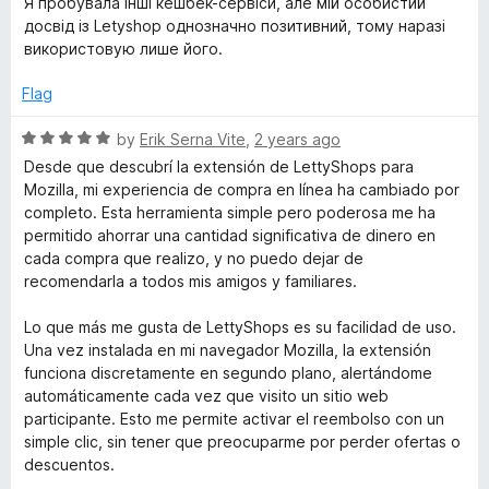
Я пробувала інші кешбек-сервіси, але мій особистий
досвід із Letyshop однозначно позитивний, тому наразі
o
використовую лише його.
p
Flag
s
R
by
Erik Serna Vite
,
2 years ago
a
Desde que descubrí la extensión de LettyShops para
t
Mozilla, mi experiencia de compra en línea ha cambiado por
—
e
completo. Esta herramienta simple pero poderosa me ha
d
permitido ahorrar una cantidad significativa de dinero en
c
5
cada compra que realizo, y no puedo dejar de
o
recomendarla a todos mis amigos y familiares.
a
u
t
Lo que más me gusta de LettyShops es su facilidad de uso.
o
s
Una vez instalada en mi navegador Mozilla, la extensión
f
funciona discretamente en segundo plano, alertándome
5
automáticamente cada vez que visito un sitio web
h
participante. Esto me permite activar el reembolso con un
simple clic, sin tener que preocuparme por perder ofertas o
b
descuentos.