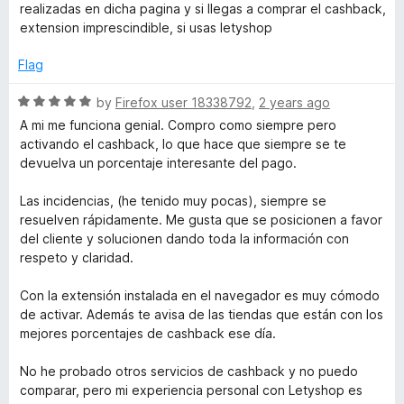
t
e
realizadas en dicha pagina y si llegas a comprar el cashback,
o
d
extension imprescindible, si usas letyshop
f
5
5
o
Flag
u
t
R
by
Firefox user 18338792
,
2 years ago
o
a
A mi me funciona genial. Compro como siempre pero
f
t
activando el cashback, lo que hace que siempre se te
5
e
devuelva un porcentaje interesante del pago.
d
5
Las incidencias, (he tenido muy pocas), siempre se
o
resuelven rápidamente. Me gusta que se posicionen a favor
u
del cliente y solucionen dando toda la información con
t
respeto y claridad.
o
f
Con la extensión instalada en el navegador es muy cómodo
5
de activar. Además te avisa de las tiendas que están con los
mejores porcentajes de cashback ese día.
No he probado otros servicios de cashback y no puedo
comparar, pero mi experiencia personal con Letyshop es