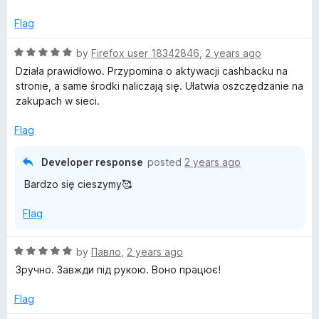
e
Flag
R
by
Firefox user 18342846
,
2 years ago
a
Działa prawidłowo. Przypomina o aktywacji cashbacku na
t
stronie, a same środki naliczają się. Ułatwia oszczędzanie na
e
zakupach w sieci.
d
5
Flag
o
u
Developer response
posted
2 years ago
t
Bardzo się cieszymy🥰
o
f
Flag
5
R
by
Павло
,
2 years ago
a
Зручно. Завжди під рукою. Воно працює!
t
e
Flag
d