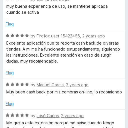
f
a
muy buena experiencia de uso, se mantiene aplicada
5
t
cuando se activa
e
d
Flag
5
o
R
by
Firefox user 15422466
,
2 years ago
u
a
Excelente aplicación que te reporta cash back de diversas
t
t
tiendas. A mi me ha funcionado estupendamente, siguiendo
o
e
las instrucciones. Excelente atención en caso de surgir
f
d
dudas. muy recomendable.
5
5
o
Flag
u
t
R
by
Manuel Garcia
,
2 years ago
o
a
Muy buen cash back por mis compras on-line, lo recomiendo
f
t
5
e
Flag
d
5
R
by
José Carlos
,
2 years ago
o
a
Me gusta esta extensión porque me avisa cuando tengo
u
t