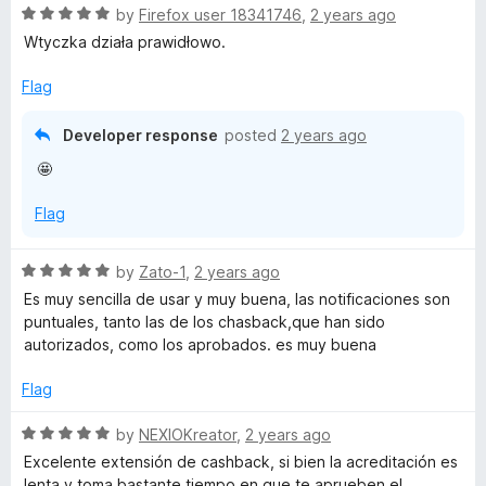
5
R
by
Firefox user 18341746
,
2 years ago
o
a
Wtyczka działa prawidłowo.
u
t
t
e
Flag
o
d
f
5
Developer response
posted
2 years ago
5
o
🤩
u
t
Flag
o
f
5
R
by
Zato-1
,
2 years ago
a
Es muy sencilla de usar y muy buena, las notificaciones son
t
puntuales, tanto las de los chasback,que han sido
e
autorizados, como los aprobados. es muy buena
d
5
Flag
o
u
R
by
NEXIOKreator
,
2 years ago
t
a
Excelente extensión de cashback, si bien la acreditación es
o
t
lenta y toma bastante tiempo en que te aprueben el